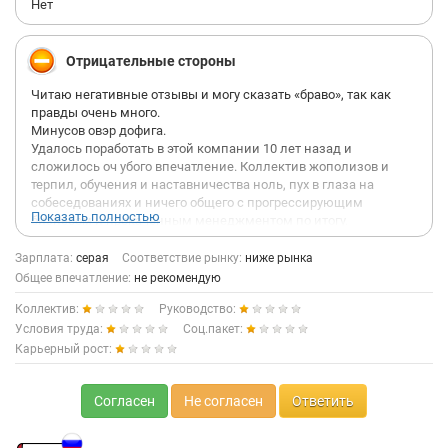
Нет
Отрицательные стороны
Читаю негативные отзывы и могу сказать «браво», так как
правды очень много.
Минусов овэр дофига.
Удалось поработать в этой компании 10 лет назад и
сложилось оч убого впечатление. Коллектив жополизов и
терпил, обучения и наставничества ноль, пух в глаза на
собеседованиях и ничего общего с прогрессирующим
Показать полностью
бизнесом и прокаченным менеджментом по итогу.
Чуть не довелось пойти в эту компанию вновь в 2025г., но,
слава Господи, пронесло (при том что собеседования прошли
Зарплата:
серая
Соответствие рынку:
ниже рынка
на ура и так сильно меня жаждали принять в компанию,
Общее впечатление:
не рекомендую
наобещав карьерных перспектив, предложив зп выше чем
Коллектив:
Руководство:
указано в их вакансии(но все равно ниже рынка), что аж
заинтриговали немножко аххахахаха), но хватило двух часов в
Условия труда:
Соц.пакет:
офисе, чтобы сделать выводы, что стало только хуже, поэтому
Карьерный рост:
были продолжены поиски и выбран достойный работодатель,
которым СД не станет еще тысячелетия.
Коллеги заколебались бегать курить и шутить как тупые
Согласен
Не согласен
Ответить
первоклашки, руководитель в своих же показаниях путается,
забывая на ходу, о чем договорились час назад. На простые