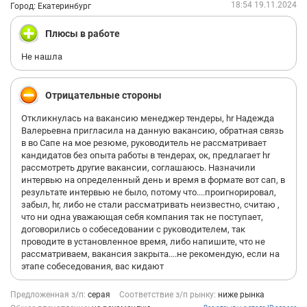
18:54 19.11.2024
Город: Екатеринбург
заказывать нашу продукцию, и через Авито продавать со
своей квартиры
Плюсы в работе
Не нашла
Отрицательные стороны
Откликнулась на вакансию менеджер тендеры, hr Надежда
Валерьевна пригласила на данную вакансию, обратная связь
в во Сапе на мое резюме, руководитель не рассматривает
кандидатов без опыта работы в тендерах, ок, предлагает hr
рассмотреть другие вакансии, соглашаюсь. Назначили
интервью на определенный день и время в формате вот сап, в
результате интервью не было, потому что....проигнорировал,
забыл, hr, либо не стали рассматривать неизвестно, считаю ,
что ни одна уважающая себя компания так не поступает,
договорились о собеседовании с руководителем, так
проводите в установленное время, либо напишите, что не
рассматриваем, вакансия закрыта....не рекомендую, если на
этапе собеседования, вас кидают
Предложенная з/п:
серая
Соответствие з/п рынку:
ниже рынка