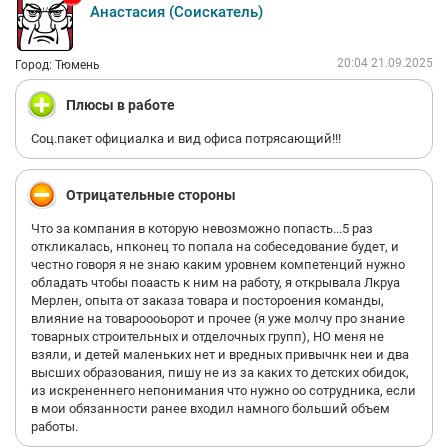
вопросы не может ответить, что очень странно и отражает
Анастасия (Соискатель)
незнания своих же процессов.
За 10 лет изменилось ровно ни *у я.
Нет корпоративной мобильной связи, нет соц.пакета,
20:04 21.09.2025
Город: Тюмень
страхования, годовых премий, гарантированных индексаций
зп, и вишенка на торте - из обещанной зп белая только та,
Плюсы в работе
которая равна МРОТ. Столовая кусок дерьма майонезного.
Функционал в вакансии три пункта, по факту придется
Соц.пакет официалка и вид офиса потрясающий!!!
заниматься вообще непонятно чем, что даже сотрудники и
руководители затрудняются ответить (это просто провал,
такое встречается мной впервые), произнеси ты пару
Отрицательные стороны
бизнесовых терминов, у тебя руководители спросят «а что
это», ахахахаха. У кадровиков и руководства отделов знаний
Что за компания в которую невозможно попасть...5 раз
менеджмента и самое главное ТК РФ и ГК РФ напрочь
откликалась, нпконец то попала на собеседование будет, и
отсутствует.
честно говоря я не знаю каким уровнем компетенций нужно
В трудовую само собой подалось обращение, давно хотелось
обладать чтобы поаасть к ним на работу, я открывала Лкруа
это сделать))
Мерлен, опыта от заказа товара и постороения команды,
Не помешает проверочка этой шарашке.
влияние на товароооьорот и прочее (я уже молчу про знание
товарных строительных и отделочных групп), НО меня не
взяли, и детей маленьких нет и вредных привычнк неи и два
высших образования, пишу не из за каких то детских обидок,
из искрененнего непонимания что нужно оо сотрудника, если
в мои обязанности ранее входил намного больший объем
работы.