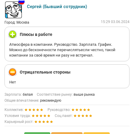
мифического отдела кадров вы не пробовали? Не понятно по
каким причинам отказ, предложили сами и первую и вторую
Сергей (Бывший сотрудник)
должность по моему резюме. Зря потраченное время и
неуважение к соискателю.
Не рекомендую. Скорее всего за красивым офисом
15:29 03.06.2024
Город: Москва
скрывается не самая лучшая жизнь, и все обещания
работодателя пыль в глаза.
Плюсы в работе
Атмосфера в компании. Руководство. Зарплата. График.
Можно до бесконечности перечислятьесли честно, такой
компании за своё время ни разу не встречал.
Отрицательные стороны
Нет
Зарплата:
белая
Соответствие рынку:
выше рынка
Общее впечатление:
рекомендую
Коллектив:
Руководство:
Условия труда:
Соц.пакет:
Карьерный рост: