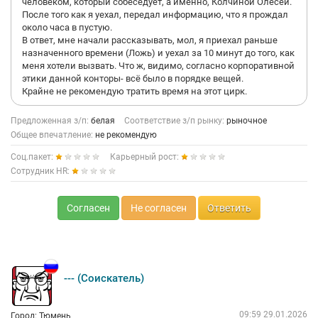
человеком, который собеседует, а именно, Колчиной Олесей.
После того как я уехал, передал информацию, что я прождал
около часа в пустую.
В ответ, мне начали рассказывать, мол, я приехал раньше
назначенного времени (Ложь) и уехал за 10 минут до того, как
меня хотели вызвать. Что ж, видимо, согласно корпоративной
этики данной конторы- всё было в порядке вещей.
Крайне не рекомендую тратить время на этот цирк.
Предложенная з/п:
белая
Соответствие з/п рынку:
рыночное
Общее впечатление:
не рекомендую
Соц.пакет:
Карьерный рост:
Сотрудник HR:
Согласен
Не согласен
Ответить
--- (Соискатель)
09:59 29.01.2026
Город: Тюмень