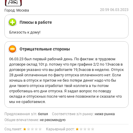
20:59 06.03.2023
Город: Москва
Плюсы в работе
Близость к дому!
Отрицательные стороны
06.03.23 был первый рабочий день. По фактам: в трудовом
договоре оклад 10т.р. потому что при графике 2/2 по 13часов в
договоре указано что вы работаете 19,5часов в неделю. Отпуск
28 дней оплаченные по факту отпуска оплаченного нет. Если
хочешь в отпуск и притом не без потери денег надо что бы
дни твоего отпуска отработал твой коллега а ты потом
отроботаешь его дни отпуска. Я задал вопрос по поводу
оклада и отпускных после чего мне позвонили и сказали что
мы не сработаемся.
Предложенная з/п:
белая
Соответствие з/п рынку:
ниже рынка
Общее впечатление:
не рекомендую
Соц.пакет:
Карьерный рост: