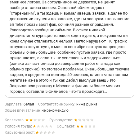
змеиное логово. За сотрудников не держатся, не ценят
вообще от слова совсем. Основной объём отдают
"стареньким", а ты ждешь и вымаливаешь заявки, а далее по
достижении ступени по валовке, где ты заслужил повышение
зп тебе показывают фак, сочиняя разные оправдания.
Руководство вообще никчёмное. В офисе никакой
дисциплины-курящие только и ходят курить, а некурящим ни
коем случае отвлекаться нельзя. Нагло нарушают ТК, график
отпусков отсутствует, с мая по сентябрь в отпуск запрещено.
Объёмы очень большие, особенно пустые заявки, где просто
приценяются, а если ты не успеваешь и задерживаешься
(заявки за час-полчаса до завершения работы, а надо как
обычно срочно), то это твои проблемы. Очень большая текучка
кадров, в среднем за полгода 40 человек, клиенты на полном
негативе из-за этого и ты как дебил выслушиваешь это.
Закрыли всю розницу в Москве и филиалы более мелких
городов, оставили 5 филиалов, что-то происходит...
Зарплата:
белая
Соответствие рынку:
ниже рынка
Общее впечатление:
не рекомендую
Коллектив:
Руководство:
Условия труда:
Соц.пакет:
Карьерный рост: