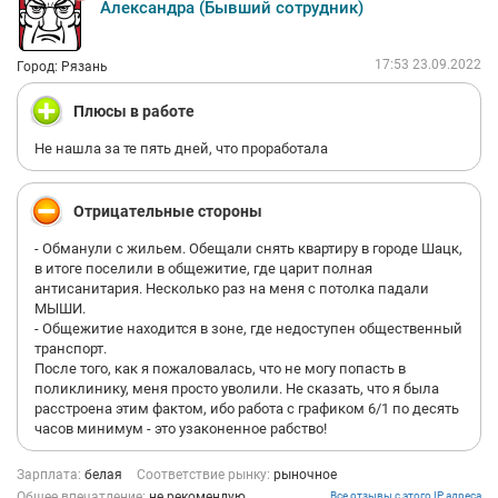
Александра (Бывший сотрудник)
17:53 23.09.2022
Город: Рязань
Плюсы в работе
Не нашла за те пять дней, что проработала
Отрицательные стороны
- Обманули с жильем. Обещали снять квартиру в городе Шацк,
в итоге поселили в общежитие, где царит полная
антисанитария. Несколько раз на меня с потолка падали
МЫШИ.
- Общежитие находится в зоне, где недоступен общественный
транспорт.
После того, как я пожаловалась, что не могу попасть в
поликлинику, меня просто уволили. Не сказать, что я была
расстроена этим фактом, ибо работа с графиком 6/1 по десять
часов минимум - это узаконенное рабство!
Зарплата:
белая
Соответствие рынку:
рыночное
Общее впечатление:
не рекомендую
Все отзывы с этого IP адреса