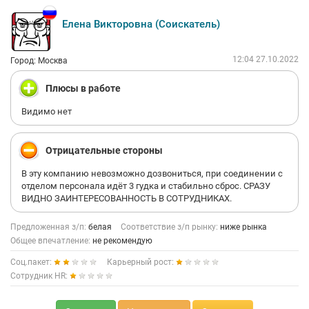
Работать плодотворно - это не про ЭкоНиву.
6. Ужасный бардак с приёмом на работу. Людей не
Елена Викторовна (Соискатель)
обеспечивают спец.одеждой и спец.обувью от слова совсем.
Про средства индивидуальной защиты я вообще молчу!
Рабочие покупают всё за свой счёт!
12:04 27.10.2022
Город: Москва
7. Бардак везде. Жидкий навоз вывозится в поля, прямо из
коровников, люди в близ лежащих сёлах бесконечно
Плюсы в работе
жалуются.
8. В общем, в этой компании людей не считают за людей.
Видимо нет
Кругом мат, начиная от директора хозяйства и заканчивая
ведущими специалистами.
Этика - это не про них.
Отрицательные стороны
Ребят, если хотите испортить себе нервы, жить на работе и
постоянно находиться в стрессе из-за бесконечного
В эту компанию невозможно дозвониться, при соединении с
стукачества, по большей степени надуманного - то вам сюда.
отделом персонала идёт 3 гудка и стабильно сброс. СРАЗУ
Проработала 3 года в этом аду и больше не хочу туда
ВИДНО ЗАИНТЕРЕСОВАННОСТЬ В СОТРУДНИКАХ.
возвращаться
Предложенная з/п:
белая
Соответствие з/п рынку:
ниже рынка
Общее впечатление:
не рекомендую
Соц.пакет:
Карьерный рост:
Сотрудник HR: