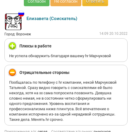
Согласен
Не согласен
Ответить
Елизавета (Соискатель)
14:09 20.10.2022
Город: Воронеж
Плюсы в работе
Не успела обнаружить благодаря вашему hr Марчуковой
Отрицательные стороны
Пообщалась по телефону с hr компании, некой Марчуковой
Татьяной. Сразу видно говорить с соискателями ей было
некогда, хотя на хх сама попросила позвонить. Девушка
словно немая, не в состоянии четко сформулировать ни
одного предложения. Уровень воспитания и
профессионализма ниже плинтуса. Всё впечатление о
компании испорчено из-за одной нерадивой сотрудницы.
Такие дела. Менять hr срочно.
Предложенная з/п:
серая
Соответствие з/п рынку:
рыночное