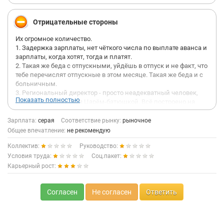
Отрицательные стороны
Их огромное количество.
1. Задержка зарплаты, нет чёткого числа по выплате аванса и
зарплаты, когда хотят, тогда и платят.
2. Такая же беда с отпускными, уйдёшь в отпуск и не факт, что
тебе перечислят отпускные в этом месяце. Такая же беда и с
больничным.
3. Региональный директор - просто неадекватный человек,
Показать полностью
который считает себя Царём-батюшкой. Всё построено на
личной симпатии, нравишься и угоден руководству - будешь
работать, что-то не так сделал - до свидания, при чём без
Зарплата:
серая
Соответствие рынку:
рыночное
разбора ситуации. Если работают супруги в одном хозяйстве,
Общее впечатление:
не рекомендую
сначала увольняют одного, а через пару дней и другого. Так
Коллектив:
Руководство:
ещё и рекомендации отвратительные дают, если новый
работодатель звонит и спрашивает.
Условия труда:
Соц.пакет:
4. Рабский труд без выходных, директор производственного
Карьерный рост:
хозяйства может позвонить в любое время дня и ночи, с
вопросами личного характера, которые требуют решения
немедленно.
Согласен
Не согласен
Ответить
Такое ощущение, что работаешь при крепостном праве!
5. Отношения в коллективе не здоровые, все друг на друга
стучат.