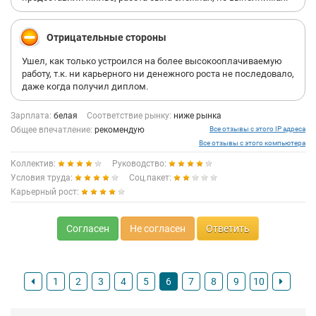
Отрицательные стороны
Ушел, как только устроился на более высокооплачиваемую
работу, т.к. ни карьерного ни денежного роста не последовало,
даже когда получил диплом.
Зарплата:
белая
Соответствие рынку:
ниже рынка
Общее впечатление:
рекомендую
Все отзывы с этого IP адреса
Все отзывы с этого компьютера
Коллектив:
Руководство:
Условия труда:
Соц.пакет:
Карьерный рост:
Согласен
Не согласен
Ответить
1
2
3
4
5
6
7
8
9
10