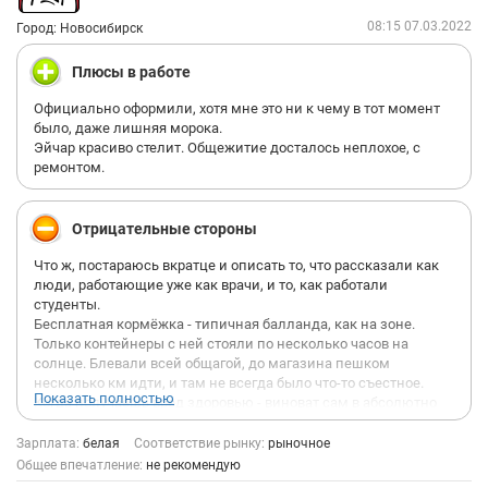
08:15 07.03.2022
Город: Новосибирск
Плюсы в работе
Официально оформили, хотя мне это ни к чему в тот момент
было, даже лишняя морока.
Эйчар красиво стелит. Общежитие досталось неплохое, с
ремонтом.
Отрицательные стороны
Что ж, постараюсь вкратце и описать то, что рассказали как
люди, работающие уже как врачи, и то, как работали
студенты.
Бесплатная кормёжка - типичная балланда, как на зоне.
Только контейнеры с ней стояли по несколько часов на
солнце. Блевали всей общагой, до магазина пешком
несколько км идти, и там не всегда было что-то съестное.
Показать полностью
Когда получаешь вред здоровью - виноват сам в абсолютно
любых случаях. Немолодому врачу коровка выбила зуб, как-то
помогать фирма отказалась, да и он боялся заикнуться. До
Зарплата:
белая
Соответствие рынку:
рыночное
этого ещё прецедент такой же - девушка выбила
Общее впечатление:
не рекомендую
компенсацию за сломанный зуб, но ее внесли в черные