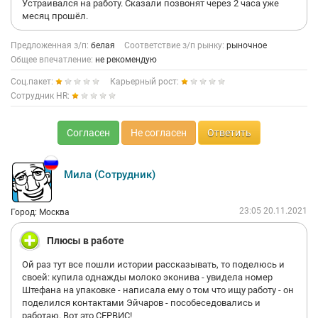
Устраивался на работу. Сказали позвонят через 2 часа уже
месяц прошёл.
Предложенная з/п:
белая
Соответствие з/п рынку:
рыночное
Общее впечатление:
не рекомендую
Соц.пакет:
Карьерный рост:
Сотрудник HR:
Согласен
Не согласен
Ответить
Мила (Сотрудник)
23:05 20.11.2021
Город: Москва
Плюсы в работе
Ой раз тут все пошли истории рассказывать, то поделюсь и
своей: купила однажды молоко эконива - увидела номер
Штефана на упаковке - написала ему о том что ищу работу - он
поделился контактами Эйчаров - пособеседовались и
работаю. Вот это СЕРВИС!