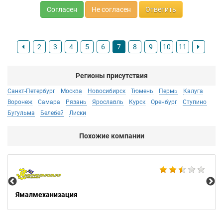
Согласен
Не согласен
Ответить
2
3
4
5
6
7
8
9
10
11
Регионы присутствия
Санкт-Петербург
Москва
Новосибирск
Тюмень
Пермь
Калуга
Воронеж
Самара
Рязань
Ярославль
Курск
Оренбург
Ступино
Бугульма
Белебей
Лиски
Похожие компании
Мо
Ямалмеханизация