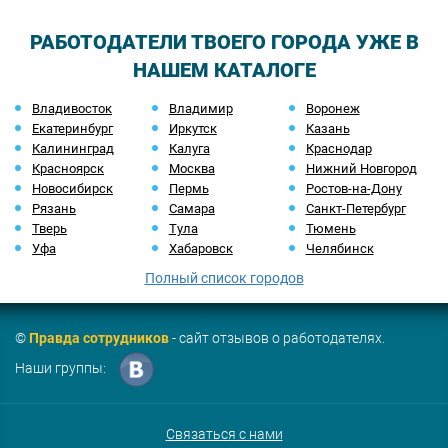
РАБОТОДАТЕЛИ ТВОЕГО ГОРОДА УЖЕ В
НАШЕМ КАТАЛОГЕ
Владивосток
Владимир
Воронеж
Екатеринбург
Иркутск
Казань
Калининград
Калуга
Краснодар
Красноярск
Москва
Нижний Новгород
Новосибирск
Пермь
Ростов-на-Дону
Рязань
Самара
Санкт-Петербург
Тверь
Тула
Тюмень
Уфа
Хабаровск
Челябинск
Полный список городов
©
Правда сотрудников
- сайт отзывов о работодателях.
Наши группы:
Связаться с нами