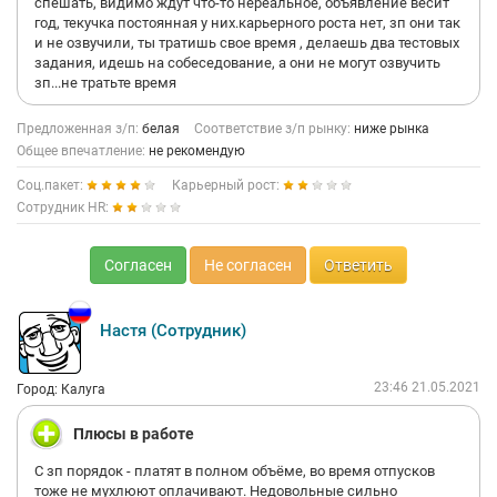
спешать, видимо ждут что-то нереальное, объявление весит
год, текучка постоянная у них.карьерного роста нет, зп они так
и не озвучили, ты тратишь свое время , делаешь два тестовых
задания, идешь на собеседование, а они не могут озвучить
зп...не тратьте время
Предложенная з/п:
белая
Соответствие з/п рынку:
ниже рынка
Общее впечатление:
не рекомендую
Соц.пакет:
Карьерный рост:
Сотрудник HR:
Согласен
Не согласен
Ответить
Настя (Сотрудник)
23:46 21.05.2021
Город: Калуга
Плюсы в работе
С зп порядок - платят в полном объёме, во время отпусков
тоже не мухлюют оплачивают. Недовольные сильно