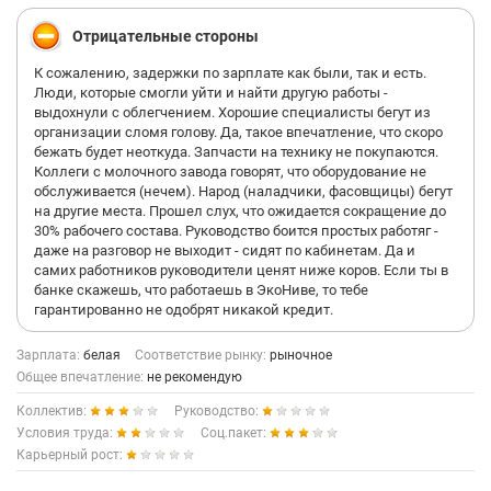
Отрицательные стороны
К сожалению, задержки по зарплате как были, так и есть.
Люди, которые смогли уйти и найти другую работы -
выдохнули с облегчением. Хорошие специалисты бегут из
организации сломя голову. Да, такое впечатление, что скоро
бежать будет неоткуда. Запчасти на технику не покупаются.
Коллеги с молочного завода говорят, что оборудование не
обслуживается (нечем). Народ (наладчики, фасовщицы) бегут
на другие места. Прошел слух, что ожидается сокращение до
30% рабочего состава. Руководство боится простых работяг -
даже на разговор не выходит - сидят по кабинетам. Да и
самих работников руководители ценят ниже коров. Если ты в
банке скажешь, что работаешь в ЭкоНиве, то тебе
гарантированно не одобрят никакой кредит.
Зарплата:
белая
Соответствие рынку:
рыночное
Общее впечатление:
не рекомендую
Коллектив:
Руководство:
Условия труда:
Соц.пакет:
Карьерный рост: