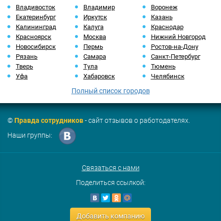
Владивосток
Владимир
Воронеж
Екатеринбург
Иркутск
Казань
Калининград
Калуга
Краснодар
Красноярск
Москва
Нижний Новгород
Новосибирск
Пермь
Ростов-на-Дону
Рязань
Самара
Санкт-Петербург
Тверь
Тула
Тюмень
Уфа
Хабаровск
Челябинск
Полный список городов
©
Правда сотрудников
- сайт отзывов о работодателях.
Наши группы:
Связаться с нами
Поделиться ссылкой:
Добавить компанию