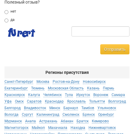
Полезный отзыв?
нет
да
Отправить
Регионы присутствия
Санкт-Петербург
Москва
Ростов-на-Дону
Новосибирск
Екатеринбург
Тюмень
Московская Область
Казань
Пермь
Красноярск
Калуга
Челябинск
Тула
Иркутск
Воронеж
Самара
Уфа
Омск
Саратов
Краснодар
Ярославль
Тольятти
Волгоград
Белгород
Владивосток
Минск
Барнаул
Тамбов
Ульяновск
Вологда
Сургут
Калининград
Смоленск
Брянск
Оренбург
Мурманск
Анапа
Астрахань
Абакан
Братск
Кемерово
Магнитогорск
Майкоп
Махачкала
Находка
Нижневартовск