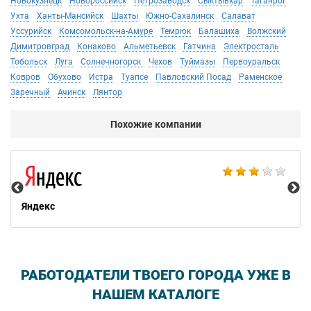
Новокузнецк
Новороссийск
Петрозаводск
Сыктывкар
Таганрог
Ухта
Ханты-Мансийск
Шахты
Южно-Сахалинск
Салават
Уссурийск
Комсомольск-на-Амуре
Темрюк
Балашиха
Волжский
Димитровград
Конаково
Альметьевск
Гатчина
Электросталь
Тобольск
Луга
Солнечногорск
Чехов
Туймазы
Первоуральск
Ковров
Обухово
Истра
Туапсе
Павловский Посад
Раменское
Заречный
Ачинск
Лянтор
Похожие компании
НТ
Яндекс
РАБОТОДАТЕЛИ ТВОЕГО ГОРОДА УЖЕ В
НАШЕМ КАТАЛОГЕ