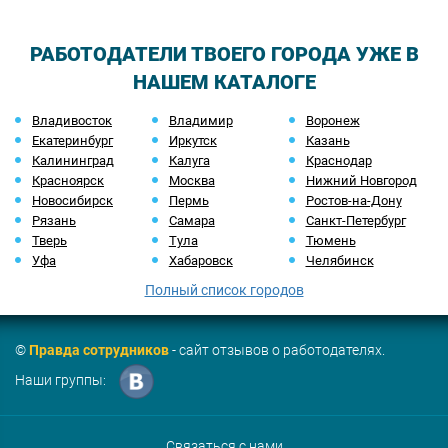
РАБОТОДАТЕЛИ ТВОЕГО ГОРОДА УЖЕ В
НАШЕМ КАТАЛОГЕ
Владивосток
Владимир
Воронеж
Екатеринбург
Иркутск
Казань
Калининград
Калуга
Краснодар
Красноярск
Москва
Нижний Новгород
Новосибирск
Пермь
Ростов-на-Дону
Рязань
Самара
Санкт-Петербург
Тверь
Тула
Тюмень
Уфа
Хабаровск
Челябинск
Полный список городов
©
Правда сотрудников
- сайт отзывов о работодателях.
Наши группы:
Связаться с нами