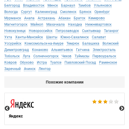
Белгород
Владивосток
Минск
Барнаул
Тамбов
Ульяновск
Вологда
Сургут
Калининград
Смоленск
Брянск
Оренбург
Мурманск
Анапа
Астрахань
Абакан
Братск
Кемерово
Магнитогорск
Майкоп
Махачкала
Находка
Нижневартовск
Новокузнецк
Новороссийск
Петрозаводск
Сыктывкар
Таганрог
Ухта
Ханты-Мансийск
Шахты
Южно-Сахалинск
Салават
Уссурийск
Комсомольск-на-Амуре
Темрюк
Балашиха
Волжский
Димитровград
Конаково
Альметьевск
Гатчина
Электросталь
Тобольск
Луга
Солнечногорск
Чехов
Туймазы
Первоуральск
Ковров
Обухово
Истра
Туапсе
Павловский Посад
Раменское
Заречный
Ачинск
Лянтор
Похожие компании
НТ
Яндекс