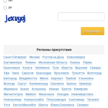
нет
да
Отправить
Регионы присутствия
Санкт-Петербург
Москва
Ростов-на-Дону
Новосибирск
Екатеринбург
Тюмень
Московская Область
Казань
Пермь
Красноярск
Калуга
Челябинск
Тула
Иркутск
Воронеж
Самара
Уфа
Омск
Саратов
Краснодар
Ярославль
Тольятти
Волгоград
Белгород
Владивосток
Минск
Барнаул
Тамбов
Ульяновск
Вологда
Сургут
Калининград
Смоленск
Брянск
Оренбург
Мурманск
Анапа
Астрахань
Абакан
Братск
Кемерово
Магнитогорск
Майкоп
Махачкала
Находка
Нижневартовск
Новокузнецк
Новороссийск
Петрозаводск
Сыктывкар
Таганрог
Ухта
Ханты-Мансийск
Шахты
Южно-Сахалинск
Салават