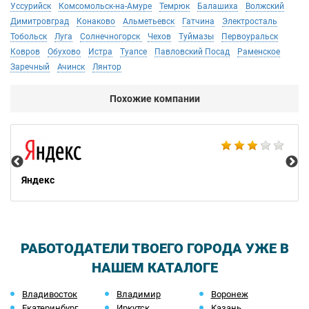
Уссурийск
Комсомольск-на-Амуре
Темрюк
Балашиха
Волжский
Димитровград
Конаково
Альметьевск
Гатчина
Электросталь
Тобольск
Луга
Солнечногорск
Чехов
Туймазы
Первоуральск
Ковров
Обухово
Истра
Туапсе
Павловский Посад
Раменское
Заречный
Ачинск
Лянтор
Похожие компании
НТ
Яндекс
РАБОТОДАТЕЛИ ТВОЕГО ГОРОДА УЖЕ В
НАШЕМ КАТАЛОГЕ
Владивосток
Владимир
Воронеж
Екатеринбург
Иркутск
Казань