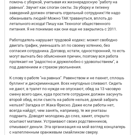
помочь с уборкой, учитывая их жизнерадосную "работу на
равных". Звучит как слоган секты. За уборку и гигиену
заведений должен отвечать отдельный сотрудник! Не надо
обманывать людей! Можно ТАК травануться, вплоть до
летального исхода! Пишу как Технолог общественного
питания. Я не понимаю как они еще не закрылись с 2011.
Работодатель нарушает трудовой кодекс: может свободно
двигать график, уменьшать зп по своему хотению, без
согласия сотрудника. Договор, кстати, односторонний, то есть
могут выгнать без объяснения причин, поэтому вся работа
протекает не "радостно и дружелюбно с удовольствием", а
под давлением и страхом увольнения.
К слову о работе "на равных". Равенством и не пахнет, сплошь
буллинг и дискриминация. Всех неугодных сливают. Сидеть
не дают, в туалет по нужде не опускают, обед за 13 часовую
смену всего один, куда простите сотрудник должен засунуть
второй обед, если съесть на работе нельзя, домой забрать
нельзя? Загадка от Жака Фреско. Даже если работы нет,
всегда найдут, чем занять, например, те же унитазы
подраить. Доводят молодежь до слез, хамят, открыто
осыпают матами. Устраивают своих родственников,
отмывают деньги. Эта организация на мой взгляд концлагерь
с налепленным оранжевым смайликом сверху.