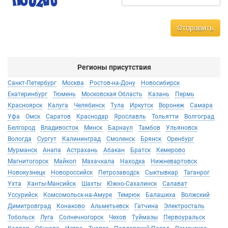
Отправить
Регионы присутствия
Санкт-Петербург
Москва
Ростов-на-Дону
Новосибирск
Екатеринбург
Тюмень
Московская Область
Казань
Пермь
Красноярск
Калуга
Челябинск
Тула
Иркутск
Воронеж
Самара
Уфа
Омск
Саратов
Краснодар
Ярославль
Тольятти
Волгоград
Белгород
Владивосток
Минск
Барнаул
Тамбов
Ульяновск
Вологда
Сургут
Калининград
Смоленск
Брянск
Оренбург
Мурманск
Анапа
Астрахань
Абакан
Братск
Кемерово
Магнитогорск
Майкоп
Махачкала
Находка
Нижневартовск
Новокузнецк
Новороссийск
Петрозаводск
Сыктывкар
Таганрог
Ухта
Ханты-Мансийск
Шахты
Южно-Сахалинск
Салават
Уссурийск
Комсомольск-на-Амуре
Темрюк
Балашиха
Волжский
Димитровград
Конаково
Альметьевск
Гатчина
Электросталь
Тобольск
Луга
Солнечногорск
Чехов
Туймазы
Первоуральск