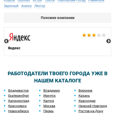
Ковров
Обухово
Истра
Туапсе
Павловский Посад
Раменское
Заречный
Ачинск
Лянтор
Похожие компании
НТ
Яндекс
РАБОТОДАТЕЛИ ТВОЕГО ГОРОДА УЖЕ В
НАШЕМ КАТАЛОГЕ
Владивосток
Владимир
Воронеж
Екатеринбург
Иркутск
Казань
Калининград
Калуга
Краснодар
Красноярск
Москва
Нижний Новгород
Новосибирск
Пермь
Ростов-на-Дону