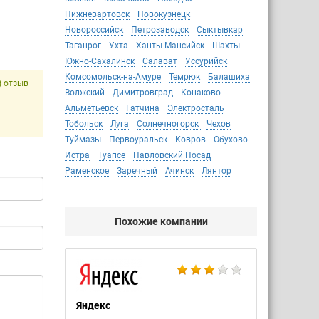
Нижневартовск
Новокузнецк
Новороссийск
Петрозаводск
Сыктывкар
Таганрог
Ухта
Ханты-Мансийск
Шахты
Южно-Сахалинск
Салават
Уссурийск
Комсомольск-на-Амуре
Темрюк
Балашиха
) отзыв
Волжский
Димитровград
Конаково
Альметьевск
Гатчина
Электросталь
Тобольск
Луга
Солнечногорск
Чехов
Туймазы
Первоуральск
Ковров
Обухово
Истра
Туапсе
Павловский Посад
Раменское
Заречный
Ачинск
Лянтор
Похожие компании
Яндекс