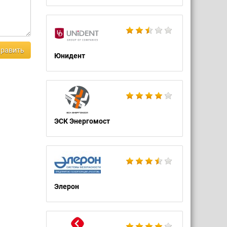
равить
Юнидент
ЭСК Энергомост
Элерон