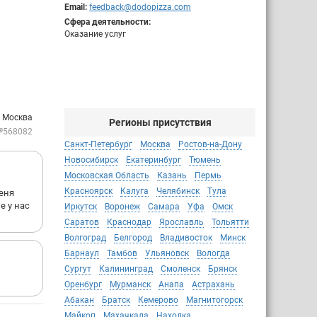
Email:
feedback@dodopizza.com
Сфера деятельности:
Оказание услуг
: Москва
Регионы присутствия
№568082
Санкт-Петербург
Москва
Ростов-на-Дону
Новосибирск
Екатеринбург
Тюмень
Московская Область
Казань
Пермь
Красноярск
Калуга
Челябинск
Тула
меня
е у нас
Иркутск
Воронеж
Самара
Уфа
Омск
Саратов
Краснодар
Ярославль
Тольятти
Волгоград
Белгород
Владивосток
Минск
Барнаул
Тамбов
Ульяновск
Вологда
Сургут
Калининград
Смоленск
Брянск
Оренбург
Мурманск
Анапа
Астрахань
Абакан
Братск
Кемерово
Магнитогорск
Майкоп
Махачкала
Находка