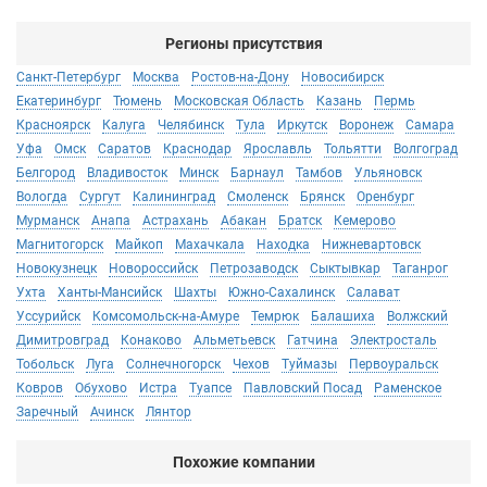
Регионы присутствия
Санкт-Петербург
Москва
Ростов-на-Дону
Новосибирск
Екатеринбург
Тюмень
Московская Область
Казань
Пермь
Красноярск
Калуга
Челябинск
Тула
Иркутск
Воронеж
Самара
Уфа
Омск
Саратов
Краснодар
Ярославль
Тольятти
Волгоград
Белгород
Владивосток
Минск
Барнаул
Тамбов
Ульяновск
Вологда
Сургут
Калининград
Смоленск
Брянск
Оренбург
Мурманск
Анапа
Астрахань
Абакан
Братск
Кемерово
Магнитогорск
Майкоп
Махачкала
Находка
Нижневартовск
Новокузнецк
Новороссийск
Петрозаводск
Сыктывкар
Таганрог
Ухта
Ханты-Мансийск
Шахты
Южно-Сахалинск
Салават
Уссурийск
Комсомольск-на-Амуре
Темрюк
Балашиха
Волжский
Димитровград
Конаково
Альметьевск
Гатчина
Электросталь
Тобольск
Луга
Солнечногорск
Чехов
Туймазы
Первоуральск
Ковров
Обухово
Истра
Туапсе
Павловский Посад
Раменское
Заречный
Ачинск
Лянтор
Похожие компании