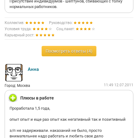
Присутствие индивидуумов - шептунов, сбивающих с толку
учит как в профессиональном плане (работа в команде,
нормальных работников.
работа на результат), так и в личностном (повышает уровень
личной организованности, молниеносной реакции).
Проработала в компании 2 года. Результат: повышение
Коллектив:
Руководство:
уровня профессионализма, хорошие рекомендации, отличное
Условия труда:
Соц.пакет:
впечатление о коллективе, в котором работала. Все выплаты
Карьерный рост:
проведены в срок (дата увольнение). А тем, кто жалуется на
задержки и сложности, советую покопаться в себе – просто
так ничего не бывает!!!
Посмотреть ответы (4)
Анна
11:49 12.07.2011
Город: Москва
Плюсы в работе
Проработала 1,5 года,
опыт опыт и еще раз опыт как негативный так и позитивный
з/п не задерживали. наказаний не было, просто
внимательнее надо работать и любить свое дело