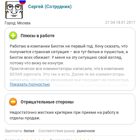
Сергей (Сотрудник)
21:34 18.01.2017
Город: Москва
Плюсы в работе
Работаю в компании Биотэк не первый год. Хочу сказать, что
получается странная ситуация – все тут белые и пушистые, а
Биотэк всех обижает. У меня на эту ситуацию свой взгляд,
потому что вижу ее изнутри.
Практически все комментаторы написали, что в компании
БЕЛАЯ зарплата. Это так и есть. Далее те же комментаторы
написали, что после увольнения они получают ее полностью.
Показать полностью
Как и во всех крупных компаниях, у нас регулярно идет набор,
и появляются менеджеры, в том числе и на руководящих
позициях, с дипломами, рекомендациями и стажем работы в
Отрицательные стороны
крупных фармкомпаниях.
Когда проходит испытательный срок, выясняется, что те же
Недостаточно жесткие критерии при приеме на работу в
"крутые" менеджеры НЕ ОСУЩЕСТВИЛИ НИ ОДНОЙ!!! продажи
отделы продаж.
- при этом они еще и претендуют!!! на премии, которые
заработал отдел за счет других менеджеров, которые
вкалывают. Когда руководство начинает задавать вопросы, -
Зарплата:
белая
Соответствие рынку:
рыночное
эти люди делают все, чтобы подольше задержаться в