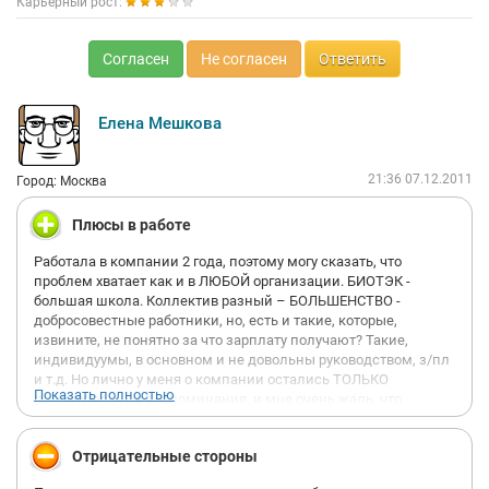
Карьерный рост:
Согласен
Не согласен
Ответить
Елена Мешкова
21:36 07.12.2011
Город: Москва
Плюсы в работе
Работала в компании 2 года, поэтому могу сказать, что
проблем хватает как и в ЛЮБОЙ организации. БИОТЭК -
большая школа. Коллектив разный – БОЛЬШЕНСТВО -
добросовестные работники, но, есть и такие, которые,
извините, не понятно за что зарплату получают? Такие,
индивидуумы, в основном и не довольны руководством, з/пл
и т.д. Но лично у меня о компании остались ТОЛЬКО
Показать полностью
положительные воспоминания, и мне очень жаль, что
пришлось расстаться. Руководство (Шпигель Е.Г., Фофонова
И.В.)- прекрасные люди. И мне больно видеть мерзкие
Отрицательные стороны
отзывы. Это работа для настоящих профессионалов и людей
с высоким уровнем потенциала. Работа в компании многому