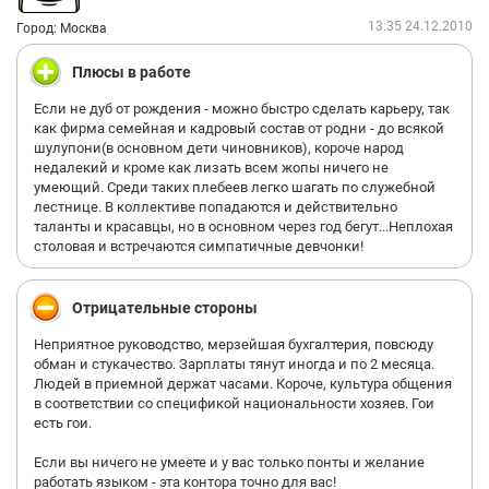
К выплате зарплаты претензий нет, с этим не обманули, хотя
13:35 24.12.2010
Город: Москва
разве можно назвать 6700 руб. зарплатой? На тот момент это
была сумма, которая позволяла работнику не умереть с
Плюсы в работе
голода и дойти до работы - не более. С годами я стал
понимать, что это глобальная политика "Биотэка", а не только
Если не дуб от рождения - можно быстро сделать карьеру, так
калужского филиала.
как фирма семейная и кадровый состав от родни - до всякой
шулупони(в основном дети чиновников), короче народ
Ну и последнее, что хотелось бы заметить - подлинность
недалекий и кроме как лизать всем жопы ничего не
некоторых лекарств лично у меня вызывала сомнения.
умеющий. Среди таких плебеев легко шагать по служебной
Конкретные наименования озвучивать не буду, потому что
лестнице. В коллективе попадаются и действительно
здесь требуется экспертиза. Будем считать, что это моё
таланты и красавцы, но в основном через год бегут...Неплохая
субъективное мнение.
столовая и встречаются симпатичные девчонки!
По всем пунктам голосования поставил в основном троечки.
Теоретически могло быть и хуже, но пока в моей карьере это
Отрицательные стороны
худший работодатель. Сомневаюсь, что за последние
несколько лет там что-то изменилось.
Неприятное руководство, мерзейшая бухгалтерия, повсюду
обман и стукачество. Зарплаты тянут иногда и по 2 месяца.
Людей в приемной держат часами. Короче, культура общения
в соответствии со спецификой национальности хозяев. Гои
есть гои.
Если вы ничего не умеете и у вас только понты и желание
работать языком - эта контора точно для вас!