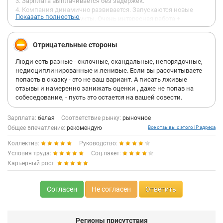
3. Зарплата выплачивается без задержек.
4. Компания динамично развивается. Запускаются новые
Показать полностью
проекты, новые продукты. Очень интересная работа +
гарантия стабильного развития даже в нынешние кризисные
времена.
Отрицательные стороны
5. С точки карьерного роста - если вы не сидите на ж..пе и не
имитируете бурную жизнедеятельность, а готовы работать и
Люди есть разные - склочные, скандальные, непорядочные,
показываете хороший результат, - вы будете расти. Если вы
недисциплинированные и ленивые. Если вы рассчитываете
предпочитаете делать первое - то тогда вам лучше обратиться
попасть в сказку - это не ваш вариант. А писать лживые
в другую компанию.
отзывы и намеренно занижать оценки , даже не попав на
6. Абсолютно адекватное руководство и классный коллектив.
собеседование, - пусть это остается на вашей совести.
Всегда помогут, покажут и расскажут. При желании научитесь
многому.
7. Собственная столовая. Компания оплачивает большую
Зарплата:
белая
Соответствие рынку:
рыночное
часть стоимости обедов практически домашней готовки ).
Общее впечатление:
рекомендую
Все отзывы с этого IP адреса
Коллектив:
Руководство:
Резюме: Это компания для тех, кто хочет и умеет работать.
Если у вас есть желание думать и работать, здесь вы
Условия труда:
Соц.пакет:
добьетесь успеха.
Карьерный рост:
Согласен
Не согласен
Ответить
Регионы присутствия