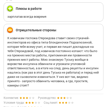
Плюсы в работе
зарплатав всегда вовремя
Отрицательные стороны
К новичкам госпожа Стероидова ставит своих стукачей-
инспекторов из офиса типа блондиночки Подхалюзиной,
которая тебя всему учит, и первая же пишет докладные на
тебя Стероидовой, под новичков постоянно копают: что было
на прежних местах работы, припоминая им провинности
прежних мест работы. Мою знакомую Туську вообще в
воровстве инсулина обвинили и угрожали уголовной
ответственностью, а в итоге на след. день рецепты и инсулин
нашлись (как раз в этот день Туська не работала) и перед ней
даже не сызволили извиниться. У них вот так, видимо
принято - запросто обвинить человека, а где, простите,
камеры стоят?
Коллектив:
Руководство:
Условия труда:
Соц.пакет: