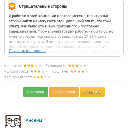
Отрицательные стороны
Я работал в этой компании полтора месяца, позитивных
сторон найти не могу (хотя отрицательный опыт - это тоже
опыт). Как было отмечено, приходилось постоянно
задерживаться. Формальный график работы - 9.00-18.00, но
многие сотрудники склада оставались до 20, 21 и даже
иногда до полуночи. Я лично считаю, что если люди при
полной выкладке не успевают выполнить свою работу,
Показать полностью
значит, это проблема руководителя - нужно нанимать больше
персонала. Поэтому я задерживался очень редко и максимум
на полчаса, из-за чего со мной и распрощались так быстро.
Коллектив:
Руководство:
Задержки, разумеется, не оплачивались. Ближе к моему
Условия труда:
Соц.пакет:
уходу уже возникла реальная опасность забастовки, поэтому
Карьерный рост:
какие-то деньги платить стали. Но это были копейки и явно
меньше, чем положено по ТК РФ.
Согласен
Не согласен
Ответить
Бытовые условия работы оставляют желать лучшего. Одна (!)
микроволновка на весь коллектив (человек 20-25), в
результате чего приходилось 10 минут обеда тратить на
очередь. Холодильник на складе универсальный - там хранят
и лекарства, и пищу (ту, что ты принёс из дома). Заросшую
мхом лужу у входа в офис за 1,5 месяца так никто и не
Аноним
засыпал, на работу приходилось пробираться по дощечке.