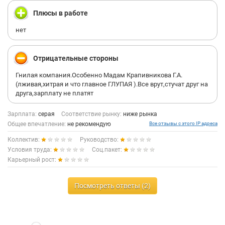
Плюсы в работе
нет
Отрицательные стороны
Гнилая компания.Особенно Мадам Крапивникова Г.А.
(лживая,хитрая и что главное ГЛУПАЯ ).Все врут,стучат друг на
друга,зарплату не платят
Зарплата:
серая
Соответствие рынку:
ниже рынка
Общее впечатление:
не рекомендую
Все отзывы с этого IP адреса
Коллектив:
Руководство:
Условия труда:
Соц.пакет:
Карьерный рост:
Посмотреть ответы (2)