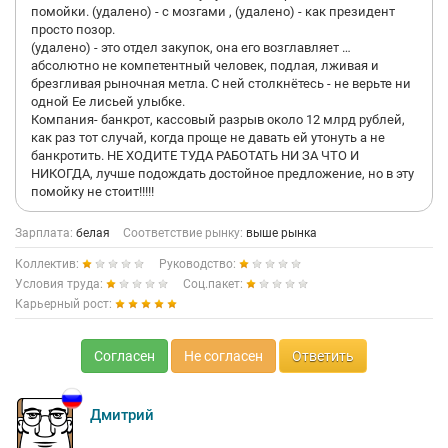
помойки. (удалено) - с мозгами , (удалено) - как президент
просто позор.
(удалено) - это отдел закупок, она его возглавляет …
абсолютно не компетентный человек, подлая, лживая и
брезгливая рыночная метла. С ней столкнётесь - не верьте ни
одной Ее лисьей улыбке.
Компания- банкрот, кассовый разрыв около 12 млрд рублей,
как раз тот случай, когда проще не давать ей утонуть а не
банкротить. НЕ ХОДИТЕ ТУДА РАБОТАТЬ НИ ЗА ЧТО И
НИКОГДА, лучше подождать достойное предложение, но в эту
помойку не стоит!!!!!
Зарплата:
белая
Соответствие рынку:
выше рынка
Коллектив:
Руководство:
Условия труда:
Соц.пакет:
Карьерный рост:
Согласен
Не согласен
Ответить
Дмитрий