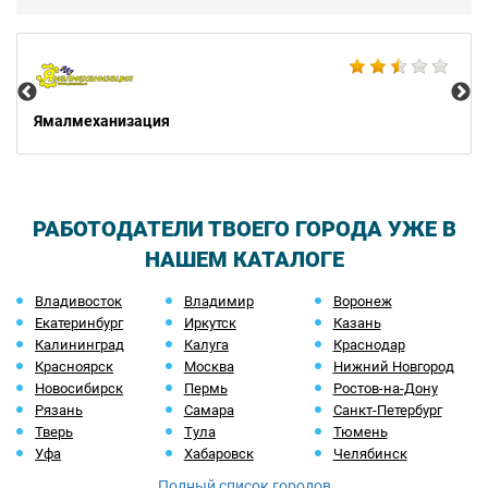
Не
Ямалмеханизация
РАБОТОДАТЕЛИ ТВОЕГО ГОРОДА УЖЕ В
НАШЕМ КАТАЛОГЕ
Владивосток
Владимир
Воронеж
Екатеринбург
Иркутск
Казань
Калининград
Калуга
Краснодар
Красноярск
Москва
Нижний Новгород
Новосибирск
Пермь
Ростов-на-Дону
Рязань
Самара
Санкт-Петербург
Тверь
Тула
Тюмень
Уфа
Хабаровск
Челябинск
Полный список городов