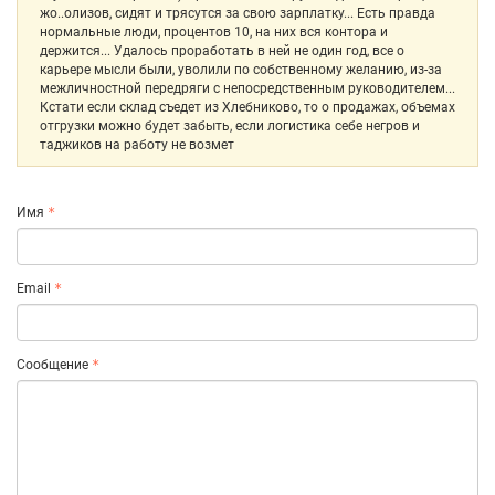
жо..олизов, сидят и трясутся за свою зарплатку... Есть правда
нормальные люди, процентов 10, на них вся контора и
держится... Удалось проработать в ней не один год, все о
карьере мысли были, уволили по собственному желанию, из-за
межличностной передряги с непосредственным руководителем...
Кстати если склад съедет из Хлебниково, то о продажах, объемах
отгрузки можно будет забыть, если логистика себе негров и
таджиков на работу не возмет
Имя
Email
Сообщение