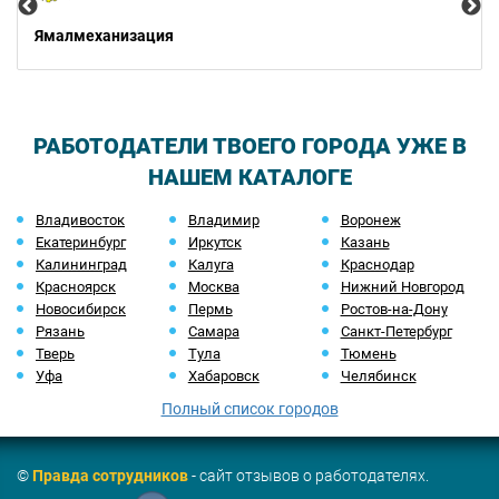
Ямалмеханизация
РАБОТОДАТЕЛИ ТВОЕГО ГОРОДА УЖЕ В
НАШЕМ КАТАЛОГЕ
Владивосток
Владимир
Воронеж
Екатеринбург
Иркутск
Казань
Калининград
Калуга
Краснодар
Красноярск
Москва
Нижний Новгород
Новосибирск
Пермь
Ростов-на-Дону
Рязань
Самара
Санкт-Петербург
Тверь
Тула
Тюмень
Уфа
Хабаровск
Челябинск
Полный список городов
©
Правда сотрудников
- сайт отзывов о работодателях.