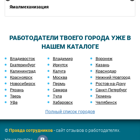
Ямалмеханизация
РАБОТОДАТЕЛИ ТВОЕГО ГОРОДА УЖЕ В
НАШЕМ КАТАЛОГЕ
Владивосток
Владимир
Воронеж
Екатеринбург
Иркутск
Казань
Калининград
Калуга
Краснодар
Красноярск
Москва
Нижний Новгород
Новосибирск
Пермь
Ростов-на-Дону
Рязань
Самара
Санкт-Петербург
Тверь
Тула
Тюмень
Уфа
Хабаровск
Челябинск
Полный список городов
©
Правда сотрудников
- сайт отзывов о работодателях.
Наши группы: