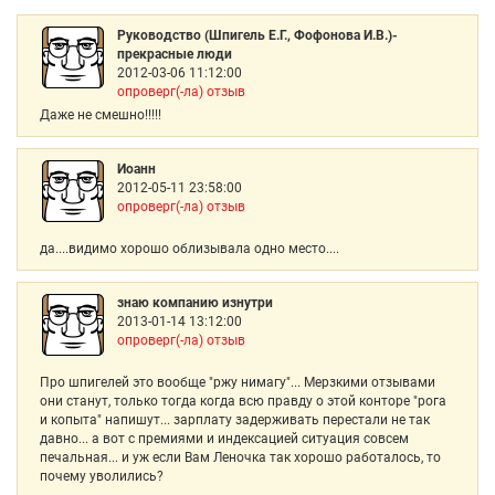
Руководство (Шпигель Е.Г., Фофонова И.В.)-
прекрасные люди
2012-03-06 11:12:00
опроверг(-ла) отзыв
Даже не смешно!!!!!
Иоанн
2012-05-11 23:58:00
опроверг(-ла) отзыв
да....видимо хорошо облизывала одно место....
знаю компанию изнутри
2013-01-14 13:12:00
опроверг(-ла) отзыв
Про шпигелей это вообще "ржу нимагу"... Мерзкими отзывами
они станут, только тогда когда всю правду о этой конторе "рога
и копыта" напишут... зарплату задерживать перестали не так
давно... а вот с премиями и индексацией ситуация совсем
печальная... и уж если Вам Леночка так хорошо работалось, то
почему уволились?