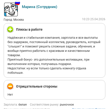
рассчитать простейшую статистику и постоянно рявкала на
Марина (Сотрудник)
любые вопросы, даже те, которые касались её прямых
обязанностей. Я думала, она так вела только со мной, пока не
увидела её отношение к другим коллегам. Оказалось, она
10:23 25.04.2026
Город: Москва
вела себя так со всеми, кроме регионального директора.
5. За недостачи платить сотрудникам. Если украдут пуховое
одеяло за 100к, всему коллективу будет очень грустно (но
Плюсы в работе
такого к счастью не случалось)
Надёжная и стабильная компания, зарплата и все выплаты
без задержек, постоянный коллектив, руководитель, который
"слышит" и поможет решить сложные задачи, обучения, и
вообще приятно работать с красивым и качественным
товаром.
Приятный бонус- это дополнительные мотивации, при
выполнении которых, получаешь подарки.
Недостатки: ну если только сделать комнату отдыха
побольше.
Отрицательные стороны
Нет
Зарплата:
белая
Соответствие рынку:
рыночное