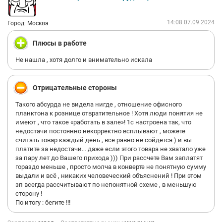
10 дней пробила на 700 т ,а заплатили мне за это 3 т руб
Сказать что я в шоке !!!- ни чего не сказать ((( . Первая
компания в моей жизни которая так относится к сотрудникам
14:08 07.09.2024
Город: Москва
. Серая компания и ни чего не боится ! Уже не 90 е и даже не
2000 года , что бы так относиться к людям .
Плюсы в работе
Не нашла , хотя долго и внимательно искала
Отрицательные стороны
Такого абсурда не видела нигде , отношение офисного
планктона к рознице отвратительное ! Хотя люди понятия не
имеют , что такое «работать в зале»! 1c настроена так, что
недостачи постоянно некорректно всплывают , можете
считать товар каждый день , все равно не сойдется ) и вы
платите за недостачи… даже если этого товара не хватало уже
за пару лет до Вашего прихода ))) При рассчете Вам заплатят
гораздо меньше , просто молча в конверте не понятную сумму
выдали и всё , никаких человеческий объяснений ! При этом
зп всегда рассчитывают по непонятной схеме , в меньшую
сторону !
По итогу : бегите !!!