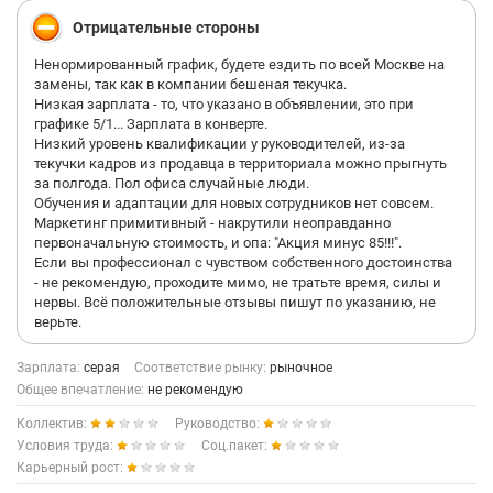
Отрицательные стороны
Ненормированный график, будете ездить по всей Москве на
замены, так как в компании бешеная текучка.
Низкая зарплата - то, что указано в объявлении, это при
графике 5/1... Зарплата в конверте.
Низкий уровень квалификации у руководителей, из-за
текучки кадров из продавца в территориала можно прыгнуть
за полгода. Пол офиса случайные люди.
Обучения и адаптации для новых сотрудников нет совсем.
Маркетинг примитивный - накрутили неоправданно
первоначальную стоимость, и опа: "Акция минус 85!!!".
Если вы профессионал с чувством собственного достоинства
- не рекомендую, проходите мимо, не тратьте время, силы и
нервы. Всё положительные отзывы пишут по указанию, не
верьте.
Зарплата:
серая
Соответствие рынку:
рыночное
Общее впечатление:
не рекомендую
Коллектив:
Руководство:
Условия труда:
Соц.пакет:
Карьерный рост: