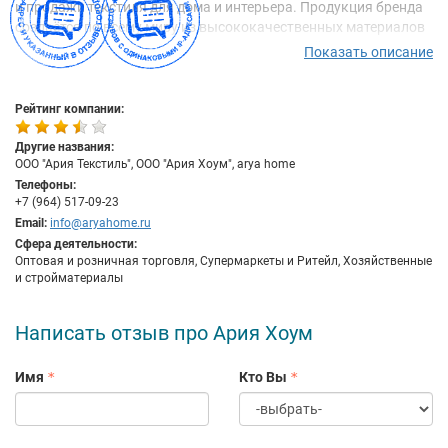
и продажи текстиля для дома и интерьера. Продукция бренда
создаётся по всему миру из высококачественных материалов
с использованием инновационных технологий, сохраняя и
Показать описание
преумножая неизменно высокое традиционное турецкое
качество по оптимальным ценам.
Рейтинг компании:
Философия ARYA home заключается не столько в вещах,
сколько в создаваемой ими атмосфере. Это чувство
Другие названия:
безмятежности и покоя, ощущение себя защищёнными от всех
ООО "Ария Текстиль", ООО "Ария Хоум", arya home
тревог внешнего мира. ARYA home позволяет создавать
Телефоны:
теплую атмосферу уютного дома и наслаждаться
+7 (964) 517-09-23
качественными стильными предметами интерьера и тёплым
Email:
info@aryahome.ru
общением с близкими людьми в повседневной жизни.
Сфера деятельности:
Оптовая и розничная торговля, Супермаркеты и Ритейл, Хозяйственные
Миссия ARYA home - создавать текстиль, декор и предметы
и стройматериалы
интерьера для дома, которые делают каждого клиента
счастливее.
Написать отзыв про Ария Хоум
Имя
Кто Вы