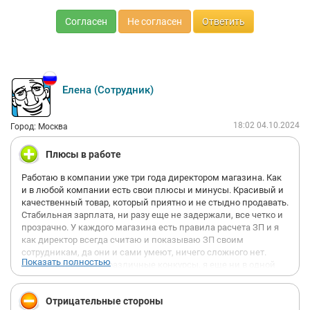
Согласен
Не согласен
Ответить
Елена (Сотрудник)
18:02 04.10.2024
Город: Москва
Плюсы в работе
Работаю в компании уже три года директором магазина. Как
и в любой компании есть свои плюсы и минусы. Красивый и
качественный товар, который приятно и не стыдно продавать.
Стабильная зарплата, ни разу еще не задержали, все четко и
прозрачно. У каждого магазина есть правила расчета ЗП и я
как директор всегда считаю и показываю ЗП своим
сотрудникам, да они и сами умеют, ничего сложного нет.
Показать полностью
Большой плюс - это различные конкурсы, я еще ни в одной
компании не видела, чтобы столько всего разыгрывали
между сотрудниками - это и денежные премии, и
Отрицательные стороны
сертификаты, и подарки - техника, билеты в театр, даже айфон