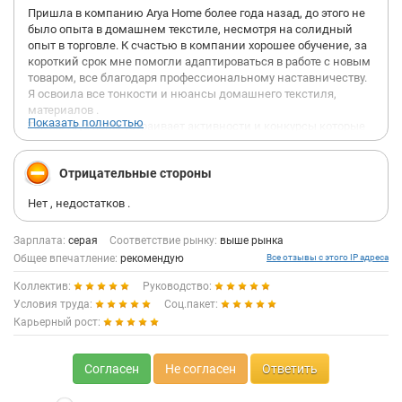
Пришла в компанию Arya Home более года назад, до этого не
было опыта в домашнем текстиле, несмотря на солидный
опыт в торговле. К счастью в компании хорошее обучение, за
короткий срок мне помогли адаптироваться в работе с новым
товаром, все благодаря профессиональному наставничеству.
Я освоила все тонкости и нюансы домашнего текстиля,
материалов .
Показать полностью
Так же Arya home устраивает активности и конкурсы которые
дают мотивацию расти, и получать ценные призы, в
последнем из конкурсов я выиграла набор бытовой техники.
Отрицательные стороны
В компании чувствуется командный дух, взаимовыручка и
надежная спина на которую можно опереться.
Нет , недостатков .
Так же компания даёт ощущение стабильности благодаря
своевременным выплатам заработной платы.
Подведём итог, компания Arya home даёт возможность не
Зарплата:
серая
Соответствие рынку:
выше рынка
просто исполнять свои обязанности и получать за это деньги.
Общее впечатление:
рекомендую
Все отзывы с этого IP адреса
А ощущать себя частью большой компании/ команды , цель
Коллектив:
Руководство:
которой делать быт наших покупателей комфортнее, уютнее и
красочнее. Я рада что могу обучаться новому и расти как
Условия труда:
Соц.пакет:
профессионал в среде профессионалов.
Карьерный рост:
Согласен
Не согласен
Ответить