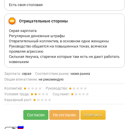
некотором девочкам которые уходили недавно
Есть своя столовая
Отрицательные стороны
Серая зарплата
Регулярные денежные штрафы
Отвратительный коллектив, в основном одни женщины
Руководство общается на повышенных тонах, всячески
проявляя агрессию
Сильная текучка, старечки которые там есть не дают работать
новеньким
Зарплата:
серая
Соответствие рынку:
ниже рынка
Общее впечатление:
не рекомендую
Коллектив:
Руководство:
Условия труда:
Соц.пакет:
Карьерный рост:
Согласен
Не согласен
Ответить