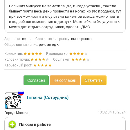
был. И все реально, и выиграть может каждый. На Новый год,
Больших минусов не заметила. Да, иногда устаешь, тяжело
8 марта и день рождения каждый сотрудник получает
бывает почти весь день провести на ногах, но это продажи, тут
подарок, что всегда очень приятно. Для меня важно было
при возможности и отсутствии клиентов всегда можно пойти
работать недалеко от дома, к сожалению, сначала вакансии
в подсобное помещение отдохнуть. Можно было бы улучшить
рядом не было, устроилась чуть дальше. Но при первой же
места для отдыха сотрудников, сделать ДМС.
возможности мне предложили перевод и теперь вообще
трачу на дорогу не более 30 минут, это вообще здорово.
Кстати, если сотрудники задерживаются (на ремонтные
Зарплата:
серая
Соответствие рынку:
выше рынка
работы или на поставку), компания оплачивает такси, так что
Общее впечатление:
рекомендую
еще и с комфортом до дома добраться можно. Конечно есть и
Коллектив:
Руководство:
свои минусы, как без них. Но в целом меня все устраивает.
Условия труда:
Соц.пакет:
Карьерный рост:
Согласен
Не согласен
Ответить
Татьяна (Сотрудник)
13:32 04.10.2024
Город: Москва
Плюсы в работе