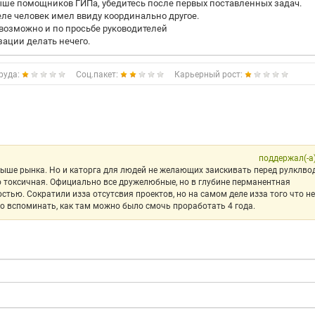
ыше помощников ГИПа, убедитесь после первых поставленных задач.
еле человек имел ввиду координально другое.
, возможно и по просьбе руководителей
ации делать нечего.
руда:
Соц.пакет:
Карьерный рост:
поддержал(-а
 выше рынка. Но и каторга для людей не желающих заискивать перед рулклв
о токсичная. Официально все дружелюбные, но в глубине перманентная
стью. Сократили изза отсутсвия проектов, но на самом деле изза того что не
о вспоминать, как там можно было смочь проработать 4 года.