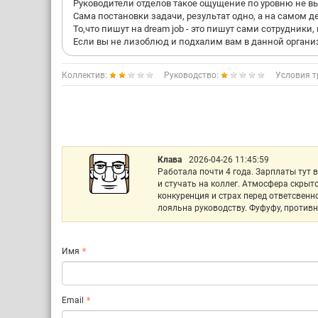
Руководители отделов такое ощущение по уровню не в
Сама постановки задачи, результат одно, а на самом д
То,что пишут на dream job - это пишут сами сотрудники
Если вы не лизоблюд и подхалим вам в данной организ
Коллектив:
Руководство:
Условия т
Клава
2026-04-26 11:45:59
Работала почти 4 года. Зарплаты тут
и стучать на коллег. Атмосфера скрыт
конкуренция и страх перед ответсвенно
лояльна руководству. Фуфуфу, противн
Имя
Email