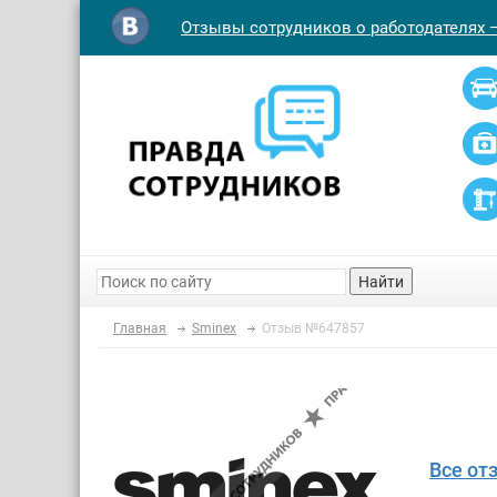
Отзывы сотрудников о работодателях 
Найти
Главная
Sminex
Отзыв №647857
Все от