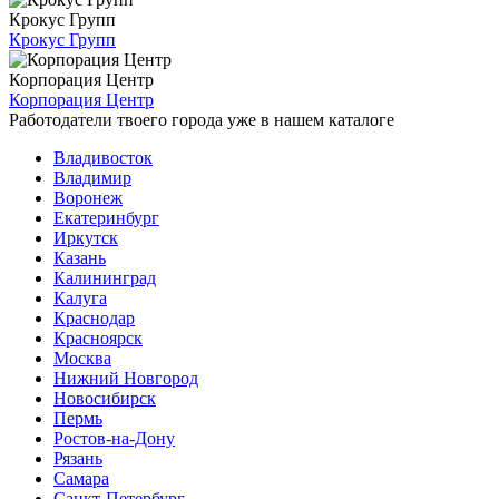
Крокус Групп
Крокус Групп
Корпорация Центр
Корпорация Центр
Работодатели твоего города уже в нашем каталоге
Владивосток
Владимир
Воронеж
Екатеринбург
Иркутск
Казань
Калининград
Калуга
Краснодар
Красноярск
Москва
Нижний Новгород
Новосибирск
Пермь
Ростов-на-Дону
Рязань
Самара
Санкт-Петербург