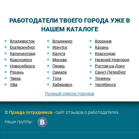
РАБОТОДАТЕЛИ ТВОЕГО ГОРОДА УЖЕ В
НАШЕМ КАТАЛОГЕ
Владивосток
Владимир
Воронеж
Екатеринбург
Иркутск
Казань
Калининград
Калуга
Краснодар
Красноярск
Москва
Нижний Новгород
Новосибирск
Пермь
Ростов-на-Дону
Рязань
Самара
Санкт-Петербург
Тверь
Тула
Тюмень
Уфа
Хабаровск
Челябинск
Полный список городов
©
Правда сотрудников
- сайт отзывов о работодателях.
Наши группы: