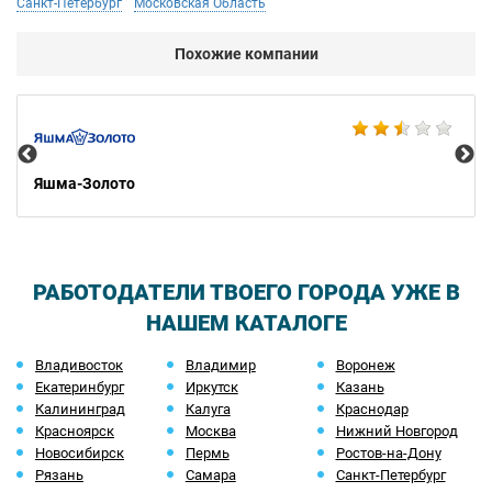
Санкт-Петербург
Московская Область
Похожие компании
Ко
Яшма-Золото
РАБОТОДАТЕЛИ ТВОЕГО ГОРОДА УЖЕ В
НАШЕМ КАТАЛОГЕ
Владивосток
Владимир
Воронеж
Екатеринбург
Иркутск
Казань
Калининград
Калуга
Краснодар
Красноярск
Москва
Нижний Новгород
Новосибирск
Пермь
Ростов-на-Дону
Рязань
Самара
Санкт-Петербург