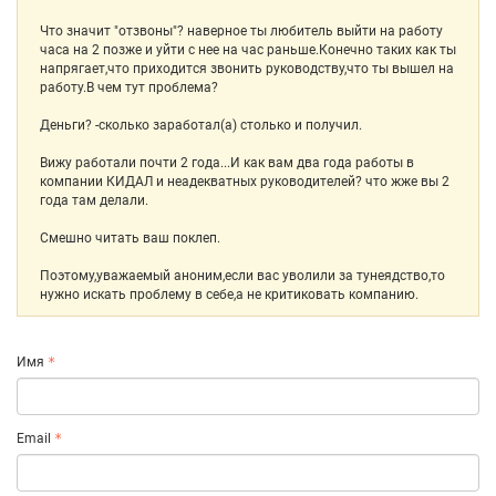
Что значит "отзвоны"? наверное ты любитель выйти на работу
часа на 2 позже и уйти с нее на час раньше.Конечно таких как ты
напрягает,что приходится звонить руководству,что ты вышел на
работу.В чем тут проблема?
Деньги? -сколько заработал(а) столько и получил.
Вижу работали почти 2 года...И как вам два года работы в
компании КИДАЛ и неадекватных руководителей? что жже вы 2
года там делали.
Смешно читать ваш поклеп.
Поэтому,уважаемый аноним,если вас уволили за тунеядство,то
нужно искать проблему в себе,а не критиковать компанию.
Имя
Email