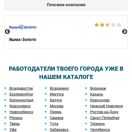
Похожие компании
Ко
Яшма-Золото
РАБОТОДАТЕЛИ ТВОЕГО ГОРОДА УЖЕ В
НАШЕМ КАТАЛОГЕ
Владивосток
Владимир
Воронеж
Екатеринбург
Иркутск
Казань
Калининград
Калуга
Краснодар
Красноярск
Москва
Нижний Новгород
Новосибирск
Пермь
Ростов-на-Дону
Рязань
Самара
Санкт-Петербург
Тверь
Тула
Тюмень
Уфа
Хабаровск
Челябинск