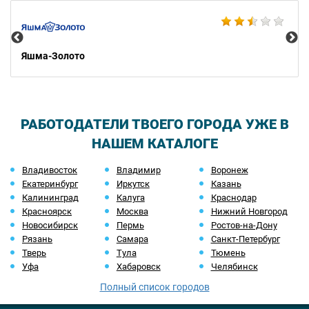
Ко
Яшма-Золото
РАБОТОДАТЕЛИ ТВОЕГО ГОРОДА УЖЕ В
НАШЕМ КАТАЛОГЕ
Владивосток
Владимир
Воронеж
Екатеринбург
Иркутск
Казань
Калининград
Калуга
Краснодар
Красноярск
Москва
Нижний Новгород
Новосибирск
Пермь
Ростов-на-Дону
Рязань
Самара
Санкт-Петербург
Тверь
Тула
Тюмень
Уфа
Хабаровск
Челябинск
Полный список городов