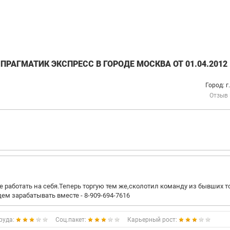
РАГМАТИК ЭКСПРЕСС В ГОРОДЕ МОСКВА ОТ 01.04.2012
Город: г
Отзыв
ше работать на себя.Теперь торгую тем же,сколотил команду из бывших т
дем зарабатывать вместе - 8-909-694-7616
руда:
Соц.пакет:
Карьерный рост: