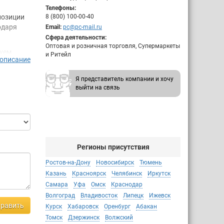
Телефоны:
позиции
8 (800) 100-00-40
одаря
Email:
pc@pc-mail.ru
Сфера деятельности:
Оптовая и розничная торговля, Супермаркеты
вуем
и Ритейл
 описание
ка и
ствующие
Я представитель компании и хочу
выйти на связь
еть
од
Регионы присутствия
Ростов-на-Дону
Новосибирск
Тюмень
Казань
Красноярск
Челябинск
Иркутск
Самара
Уфа
Омск
Краснодар
Волгоград
Владивосток
Липецк
Ижевск
равить
Курск
Хабаровск
Оренбург
Абакан
Томск
Дзержинск
Волжский