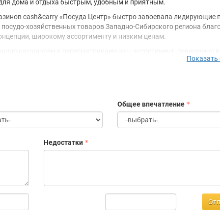
для дома и отдыха быстрым, удобным и приятным.
азинов cash&carry «Посуда Центр» быстро завоевала лидирующие 
 посудо-хозяйственных товаров Западно-Сибирского региона благ
онцепции, широкому ассортименту и низким ценам.
янно расширяем и пересматриваем наш ассортимент, совершенст
Показать
 внедряем новые технологии, чтобы соответствовать запросам рын
ям наших покупателей. Мы не подстраиваемся под рынок и суще
 Мы строим рынок под себя, внедряя новые форматы и технологии
й торговли. И нас волнует не только бизнес, но и мир вокруг нас. С
в «Посуда Центр» активно поддерживает различные социальные
Общее впечатление
мы.
 компании — активная экспансия во все регионы России. Каждый г
во магазинов в сети будет расти.
Недостатки
Отп