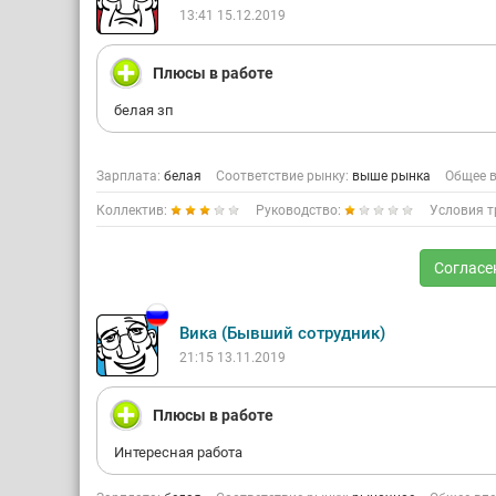
13:41 15.12.2019
Плюсы в работе
белая зп
Зарплата:
белая
Соответствие рынку:
выше рынка
Общее в
Коллектив:
Руководство:
Условия т
Согласе
Вика (Бывший сотрудник)
21:15 13.11.2019
Плюсы в работе
Интересная работа