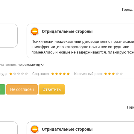
Город:
Отрицательные стороны
Психически неадекватный руководитель с признакам
шизофрении ,изо которого уже почти все сотрудники
поменялись и новые не задерживаются, планирую тож
чатление:
не рекомендую
руда:
Соц.пакет:
Карьерный рост:
н
Не согласен
Ответить
Гор
Отрицательные стороны