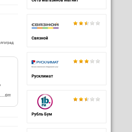
Сеть магазинов Магнит
Связной
олгоград
Русклимат
а
..б!!!!
Рубль Бум