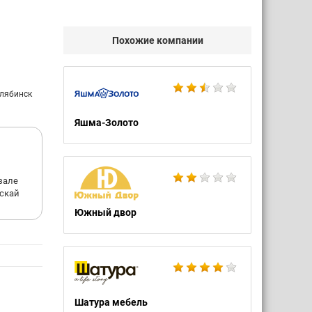
Похожие компании
елябинск
Яшма-Золото
и
 зале
аскай
Южный двор
Шатура мебель