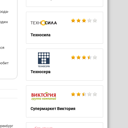
рода-
 один
Техносила
ься
любит
Техносерв
Супермаркет Виктория
Оренбург