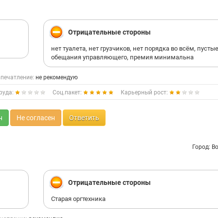
Отрицательные стороны
нет туалета, нет грузчиков, нет порядка во всём, пусты
обещания управляющего, премия минимальна
печатление:
не рекомендую
руда:
Соц.пакет:
Карьерный рост:
н
Не согласен
Ответить
Город: В
Отрицательные стороны
Старая оргтехника