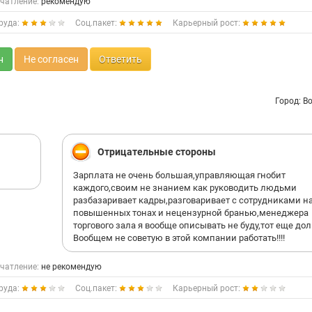
чатление:
рекомендую
руда:
Соц.пакет:
Карьерный рост:
н
Не согласен
Ответить
Город: В
Отрицательные стороны
Зарплата не очень большая,управляющая гнобит
каждого,своим не знанием как руководить людьми
разбазаривает кадры,разговаривает с сотрудниками н
повышенных тонах и нецензурной бранью,менеджера
торгового зала я вообще описывать не буду,тот еще дол....
Вообщем не советую в этой компании работать!!!!
чатление:
не рекомендую
руда:
Соц.пакет:
Карьерный рост: