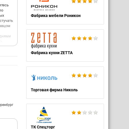
итесь
по
ых
Фабрика мебели Роникон
стучать
давцом
 днями
ть
ь без
Фабрика кухни ZETTA
фликты
айный
 акций
лета
 стоит
ся
Торговая фирма Николь
ой
ебя
Оренбург
месяц
ТК Спецторг