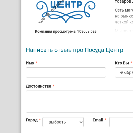
товаров 
Сеть маг
на рынке
четкой к
Мы посто
Компания просмотрена:
108009 раз
сервис и
пожелани
Написать отзыв про Посуда Центр
форматы.
рознично
магазино
Имя
Кто Вы
програм
В планах
количест
Достоинства
Город
Email