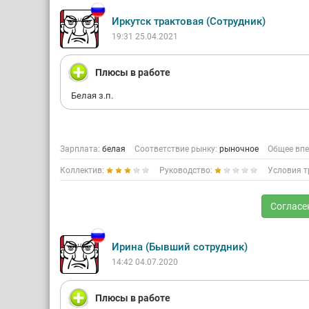
Иркутск трактовая (Сотрудник)
19:31 25.04.2021
Плюсы в работе
Белая з.п.
Зарплата:
белая
Соответствие рынку:
рыночное
Общее впе
Коллектив:
Руководство:
Условия т
Согласе
Ирина (Бывший сотрудник)
14:42 04.07.2020
Плюсы в работе