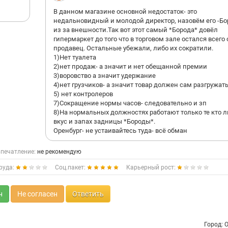
В данном магазине основной недостаток- это
недальновидный и молодой директор, назовём его -Бо
из за внешности.Так вот этот самый *Борода* довёл
гипермаркет до того что в торговом зале остался всего
продавец. Остальные убежали, либо их сократили.
1)Нет туалета
2)нет продаж- а значит и нет обещанной премии
3)воровство а значит удержание
4)нет грузчиков- а значит товар должен сам разгружат
5) нет контролеров
7)Сокращение нормы часов- следовательно и зп
8)На нормальных должностях работают только те кто 
вкус и запах задницы *Бороды*.
Оренбург- не устаивайтесь туда- всё обман
печатление:
не рекомендую
руда:
Соц.пакет:
Карьерный рост:
н
Не согласен
Ответить
Город: 