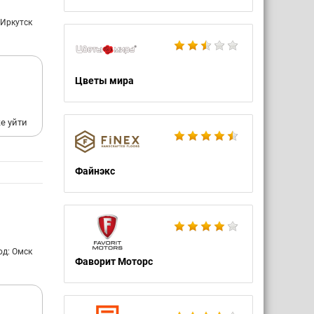
 Иркутск
Цветы мира
и
е уйти
Файнэкс
од: Омск
Фаворит Моторс