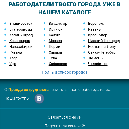
РАБОТОДАТЕЛИ ТВОЕГО ГОРОДА УЖЕ В
НАШЕМ КАТАЛОГЕ
Владивосток
Владимир
Воронеж
Екатеринбург
Иркутск
Казань
Калининград
Калуга
Краснодар
Красноярск
Москва
Нижний Новгород
Новосибирск
Пермь
Ростов-на-Дону
Рязань
Самара
Санкт-Петербург
Тверь
Тула
Тюмень
Уфа
Хабаровск
Челябинск
Полный список городов
©
Правда сотрудников
- сайт отзывов о работодателях.
Наши группы:
Связаться с нами
Поделиться ссылкой: