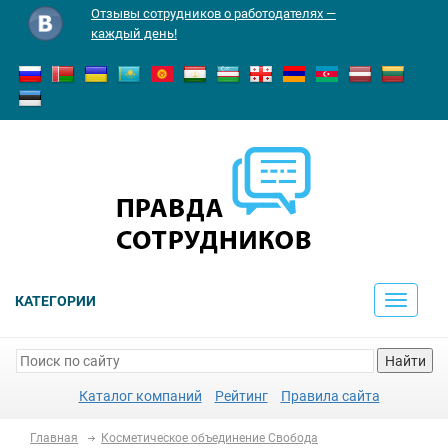
Отзывы сотрудников о работодателях —
каждый день!
КАТЕГОРИИ
Toggle
navigati
Найти
Каталог компаний
Рейтинг
Правила сайта
Главная
Косметическое объединение Свобода