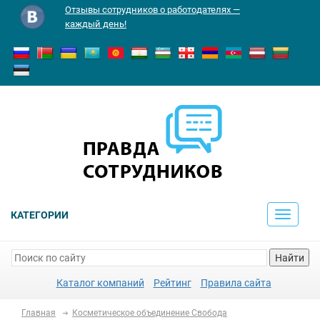
Отзывы сотрудников о работодателях —
каждый день!
КАТЕГОРИИ
Toggle
navigati
Найти
Каталог компаний
Рейтинг
Правила сайта
Главная
Косметическое объединение Свобода