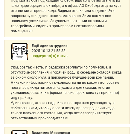
Подписываюсь под каждым словом. Ещё хочу отметить, что на
календаре середина октября, а в офисе АО Свобода отсутствует
отопление и горячая вода. Видимо отключили за долги. Эти
вопросы руководство тоже замалчивает.Зима как мы все
понимаем уже близко. Закупаемся ватными штанами и
телогрейками, сидеть в промерзлом неотапливаемом
помещении!!!
Ещё один сотрудник
2025-10-13 21:58:38
поддержал(-а) отзыв
Увы, все так и есть. И задержки зарплаты по полмесяца, и
отсутствие отопления и горячей воды в середине октября, когда
за окном около нуля, и призрачное будущее всей компании.
Никакой информации от руководства ни по какому вопросу не
поступает, люди питаются слухами и домыслами, многие
уволились, остальные (кроме пенсионеров, коих тут прилично)
ищут работу.
Удивительно, это как надо было постараться руководству и
собственникам, чтобы довести легендарное предприятие до
такого плачевного состояния, когда все благоприятствует
отечественным производителям!
Владимир Мироненко