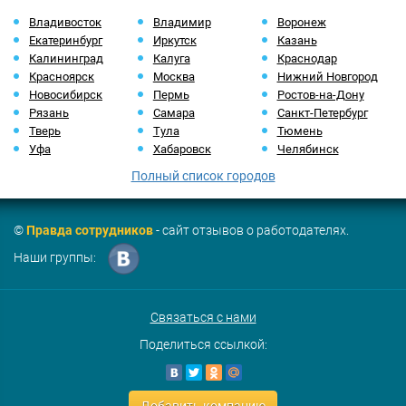
Владивосток
Владимир
Воронеж
Екатеринбург
Иркутск
Казань
Калининград
Калуга
Краснодар
Красноярск
Москва
Нижний Новгород
Новосибирск
Пермь
Ростов-на-Дону
Рязань
Самара
Санкт-Петербург
Тверь
Тула
Тюмень
Уфа
Хабаровск
Челябинск
Полный список городов
©
Правда сотрудников
- сайт отзывов о работодателях.
Наши группы:
Связаться с нами
Поделиться ссылкой: