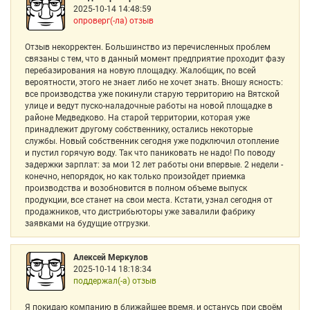
2025-10-14 14:48:59
опроверг(-ла) отзыв
Отзыв некорректен. Большинство из перечисленных проблем
связаны с тем, что в данный момент предприятие проходит фазу
перебазирования на новую площадку. Жалобщик, по всей
вероятности, этого не знает либо не хочет знать. Вношу ясность:
все производства уже покинули старую территорию на Вятской
улице и ведут пуско-наладочные работы на новой площадке в
районе Медведково. На старой территории, которая уже
принадлежит другому собственнику, остались некоторые
службы. Новый собственник сегодня уже подключил отопление
и пустил горячую воду. Так что паниковать не надо! По поводу
задержки зарплат: за мои 12 лет работы они впервые. 2 недели -
конечно, непорядок, но как только произойдет приемка
производства и возобновится в полном объеме выпуск
продукции, все станет на свои места. Кстати, узнал сегодня от
продажников, что дистрибьюторы уже завалили фабрику
заявками на будущие отгрузки.
Алексей Меркулов
2025-10-14 18:18:34
поддержал(-а) отзыв
Я покидаю компанию в ближайшее время, и останусь при своём