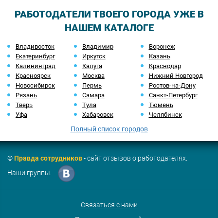
РАБОТОДАТЕЛИ ТВОЕГО ГОРОДА УЖЕ В
НАШЕМ КАТАЛОГЕ
Владивосток
Владимир
Воронеж
Екатеринбург
Иркутск
Казань
Калининград
Калуга
Краснодар
Красноярск
Москва
Нижний Новгород
Новосибирск
Пермь
Ростов-на-Дону
Рязань
Самара
Санкт-Петербург
Тверь
Тула
Тюмень
Уфа
Хабаровск
Челябинск
Полный список городов
©
Правда сотрудников
- сайт отзывов о работодателях.
Наши группы:
Связаться с нами