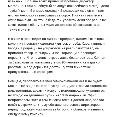
всех на х... Больше всего приносит проблем директор
магазина. Если он ёбнутый самодур (как сейчас у меня) - дело
труба. У меня 6 спецов склада и 2 кладовщика, а он считает
что эти 6-еро могут въёбывать за сорок. И сука стучит всё в
офис пачками. Но это не беда, т.к. уволить меня всё равно не
хотят, видать ебанутых мало исполнять обязательства за
такие монеты.
В связи с переходом на личные продажи, система стоящая на
коленях у пропасти сделала кувырок вперёд. Хаос, тупняк и
бардак. Продавцы не убираются, не разбирают товар, не
приносят товар на выдачу. Инвентаризацию проводить
нереально. Что не день - стресс даже без директора. Как так,
за 6 месяцев из магазина утекло 90 человек с кем давно
работал. Склад держится достойно, хотя течка тоже
присутствовала в одно время.
Вобщем, перспектив в этой говнокомпании нет и не будет.
Можете не вводится в заблуждение. Директорами становятся
родственники, друзья и искусно исполняющие кунилингус,
но это дюже длинный путь и не 100% надёжный. Офис
неприкасаем, хотя и там текучки тоже. Сдаётся мне, всё это
ведёт к стремительному обогащению совета директоров
перед продажей компании за бугор или обанкрачиванию к
следующему кризису.