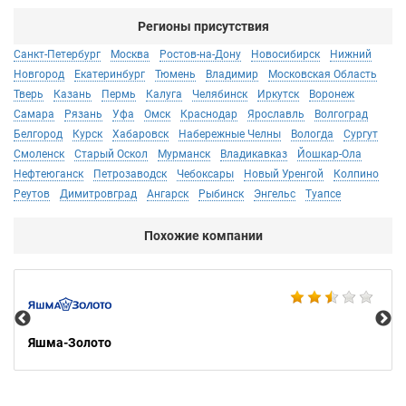
Регионы присутствия
Санкт-Петербург
Москва
Ростов-на-Дону
Новосибирск
Нижний
Новгород
Екатеринбург
Тюмень
Владимир
Московская Область
Тверь
Казань
Пермь
Калуга
Челябинск
Иркутск
Воронеж
Самара
Рязань
Уфа
Омск
Краснодар
Ярославль
Волгоград
Белгород
Курск
Хабаровск
Набережные Челны
Вологда
Сургут
Смоленск
Старый Оскол
Мурманск
Владикавказ
Йошкар-Ола
Нефтеюганск
Петрозаводск
Чебоксары
Новый Уренгой
Колпино
Реутов
Димитровград
Ангарск
Рыбинск
Энгельс
Туапсе
Похожие компании
Ко
Яшма-Золото