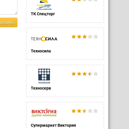
ТК Спецторг
равить
Техносила
Техносерв
Супермаркет Виктория