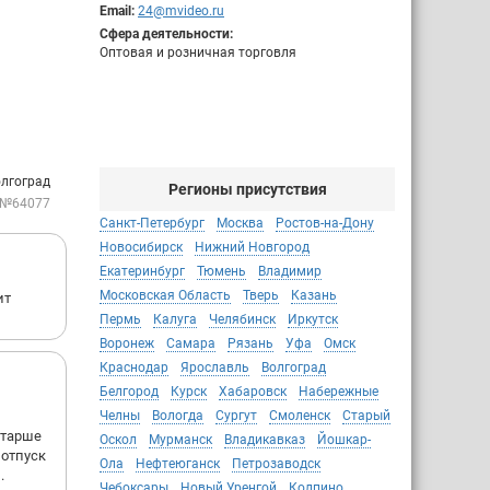
Email:
24@mvideo.ru
Сфера деятельности:
Оптовая и розничная торговля
олгоград
Регионы присутствия
 №64077
Санкт-Петербург
Москва
Ростов-на-Дону
Новосибирск
Нижний Новгород
Екатеринбург
Тюмень
Владимир
Московская Область
Тверь
Казань
ит
Пермь
Калуга
Челябинск
Иркутск
Воронеж
Самара
Рязань
Уфа
Омск
Краснодар
Ярославль
Волгоград
Белгород
Курск
Хабаровск
Набережные
Челны
Вологда
Сургут
Смоленск
Старый
старше
Оскол
Мурманск
Владикавказ
Йошкар-
 отпуск
Ола
Нефтеюганск
Петрозаводск
.
Чебоксары
Новый Уренгой
Колпино