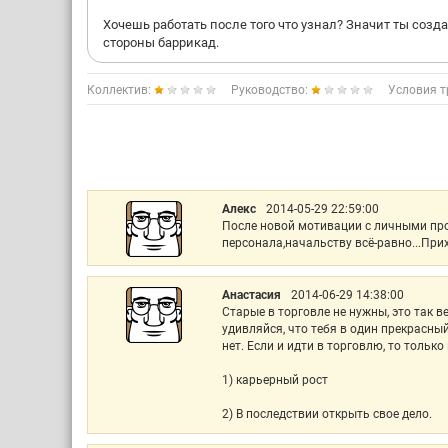
Хочешь работать после того что узнал? Значит ты созда
стороны баррикад.
Коллектив:
Руководство:
Условия т
Алекс
2014-05-29 22:59:00
После новой мотивации с личными про
персонала,начальству всё-равно...Прих
Анастасия
2014-06-29 14:38:00
Старые в торговле не нужны, это так в
удивляйся, что тебя в один прекрасный 
нет. Если и идти в торговлю, то тольк
1) карьерный рост
2) В последствии открыть свое дело.