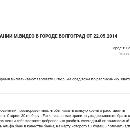
НИИ М.ВИДЕО В ГОРОДЕ ВОЛГОГРАД ОТ 22.05.2014
Город: г. В
Отзыв
время выплачивают зарплату. В тюрьме обед тоже по расписанию. Хват
ровенный прездоровенный, чтобы носить всякую хрень и расставлять
ст. Старше 30 не берут. Есть негласные правила у кадровиков:не брать 
оформлении тебя заставят добровольно разбить ежегодный оплачиваемый
 альфа банк в качестве банка, на карту которого ты будешь получать з/п