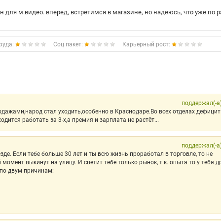
н для м.видео. вперед, встретимся в магазине, но надеюсь, что уже по 
руда:
Соц.пакет:
Карьерный рост:
поддержал(-а
дажами,народ стал уходить,особенно в Краснодаре.Во всех отделах дефицит
одится работать за 3-х,а премия и зарплата не растёт...
поддержал(-а
езде. Если тебе больше 30 лет и ты всю жизнь проработал в торговле, то не
момент выкинут на улицу. И светит тебе только рынок, т.к. опыта то у тебя д
о по двум причинам: