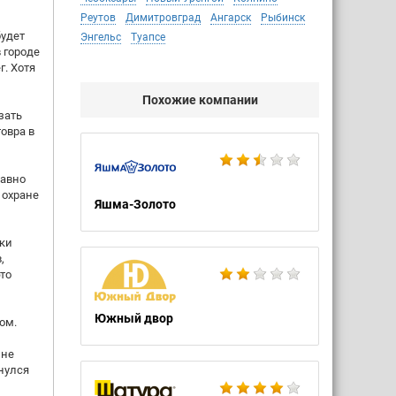
Реутов
Димитровград
Ангарск
Рыбинск
будет
Энгельс
Туапсе
 городе
г. Хотя
Похожие компании
зать
овра в
равно
 охране
Яшма-Золото
ики
,
то
Южный двор
ом.
 не
рнулся