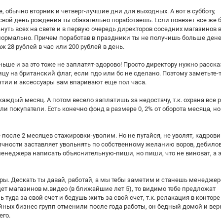
бычно вторник и четверг-лучшие дни для выходных. А вот в субботу,
 в свой день рождения ты обязательно поработаешь. Если повезет все же 
нуть всех на свете и в первую очередь директоров соседних магазинов в
о нормально. Причем поработав в праздники ты не получишь больше дене
аж 28 рублей в час или 200 рублей в день.
ньше и за это тоже не заплатят-здорово! Просто директору нужно расска
цу на британский флаг, если пдо или бс не сделано. Поэтому заметьте-т
нтии и аксессуары вам впаривают еще пол часа.
ждый месяц. А потом весело заплатишь за недостачу, т.к. охрана все 
ли покупатели. Есть конечно фонд в размере 0, 2% от оборота месяца, но
 после 2 месяцев стажировки-уволим. Но не пугайся, не уволят, кадров
личности заставляет увольнять по собственному желанию воров, дебилов
 менеджера написать объяснительную-пиши, но пиши, что не виноват, а э
горы. Дескать ты давай, работай, а мы тебы заметим и станешь менеджер
удет магазинов м.видео (в ближайшие лет 5), то видимо тебе предложат
 туда за свой счет и бедушь жить за свой счет, т.к. релакация в конторе
рийных бизнес групп отменили после года работы, он бедный домой и ве
его.