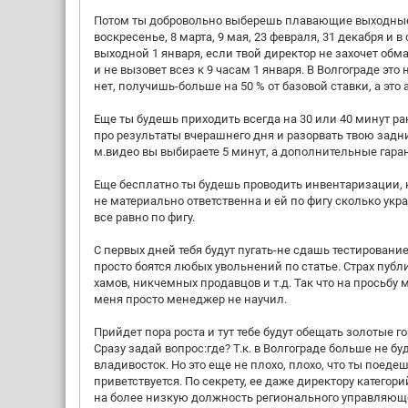
Потом ты добровольно выберешь плавающие выходные, о
воскресенье, 8 марта, 9 мая, 23 февраля, 31 декабря и
выходной 1 января, если твой директор не захочет обма
и не вызовет всез к 9 часам 1 января. В Волгограде эт
нет, получишь-больше на 50 % от базовой ставки, а это 
Еще ты будешь приходить всегда на 30 или 40 минут ра
про результаты вчерашнего дня и разорвать твою задни
м.видео вы выбираете 5 минут, а дополнительные гара
Еще бесплатно ты будешь проводить инвентаризации, ка
не материально ответственна и ей по фигу сколько укра
все равно по фигу.
С первых дней тебя будут пугать-не сдашь тестирование
просто боятся любых увольнений по статье. Страх пуб
хамов, никчемных продавцов и т.д. Так что на просьбу
меня просто менеджер не научил.
Прийдет пора роста и тут тебе будут обещать золотые 
Сразу задай вопрос:где? Т.к. в Волгограде больше не б
владивосток. Но это еще не плохо, плохо, что ты поедешь
приветствуется. По секрету, ее даже директору катего
на более низкую должность регионального управляющ