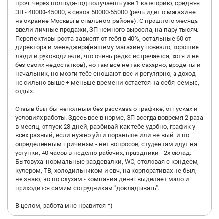
проч. через полгода-год получаешь уже 1 категорию, средняя
ЗП - 40000-45000, в сезон 50000-55000 (речь идет о магазине
на окраине Москвы в спальном районе). С прошлого месяца
ввели личные продажи, ЗП немного выросла, на пару тысяч.
Перспективы роста зависят от тебя в 40%, остальные 60 от
директора и менеджера(нашему магазину повезло, хорошие
люди и руководители, что очень редко встречается, хотя и не
без своих недостатков), но там все не так сахарно, вроде ты и
начальник, но мозги тебе сношают все и регулярно, а доход
не сильно выше + меньше времени остается на себя, семью,
отдых.
Отзыв был бы неполным без рассказа о графике, отпусках и
условиях работы. Здесь все в норме, ЗП всегда вовремя 2 раза
в месяц, отпуск 28 дней, разбивай как тебе удобно, график у
всех разный, если нужно уйти пораньше или не выйти по
определенным причинам - нет вопросов, студентам идут на
уступки, 40 часов в неделю рабочих, праздники - 2х оклад.
Бытовуха: нормальные раздевалки, WC, столовая с кондеем,
кулером, ТВ, холодильником и свч, на корпоративах не был,
не знаю, но по слухам - компания денег выделяет мало и
приходится самим сотрудникам "докладывать".
В целом, работа мне нравится =)