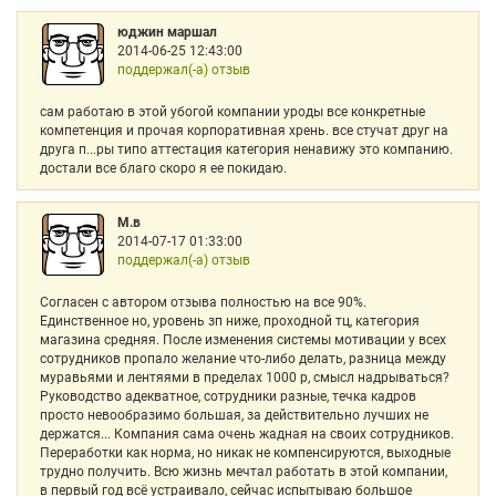
юджин маршал
2014-06-25 12:43:00
поддержал(-а) отзыв
сам работаю в этой убогой компании уроды все конкретные
компетенция и прочая корпоративная хрень. все стучат друг на
друга п...ры типо аттестация категория ненавижу это компанию.
достали все благо скоро я ее покидаю.
М.в
2014-07-17 01:33:00
поддержал(-а) отзыв
Согласен с автором отзыва полностью на все 90%.
Единственное но, уровень зп ниже, проходной тц, категория
магазина средняя. После изменения системы мотивации у всех
сотрудников пропало желание что-либо делать, разница между
муравьями и лентяями в пределах 1000 р, смысл надрываться?
Руководство адекватное, сотрудники разные, течка кадров
просто невообразимо большая, за действительно лучших не
держатся... Компания сама очень жадная на своих сотрудников.
Переработки как норма, но никак не компенсируются, выходные
трудно получить. Всю жизнь мечтал работать в этой компании,
в первый год всё устраивало, сейчас испытываю большое