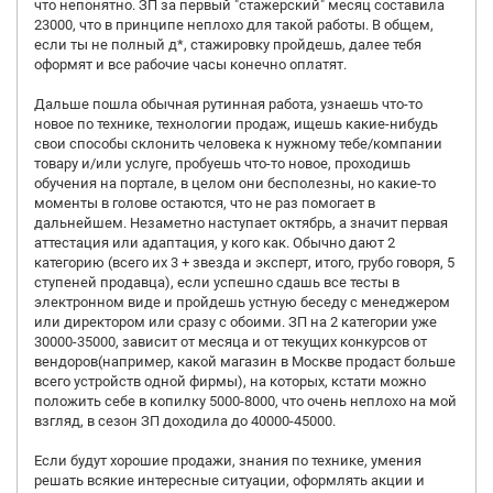
что непонятно. ЗП за первый "стажерский" месяц составила
23000, что в принципе неплохо для такой работы. В общем,
если ты не полный д*, стажировку пройдешь, далее тебя
оформят и все рабочие часы конечно оплатят.
Дальше пошла обычная рутинная работа, узнаешь что-то
новое по технике, технологии продаж, ищешь какие-нибудь
свои способы склонить человека к нужному тебе/компании
товару и/или услуге, пробуешь что-то новое, проходишь
обучения на портале, в целом они бесполезны, но какие-то
моменты в голове остаются, что не раз помогает в
дальнейшем. Незаметно наступает октябрь, а значит первая
аттестация или адаптация, у кого как. Обычно дают 2
категорию (всего их 3 + звезда и эксперт, итого, грубо говоря, 5
ступеней продавца), если успешно сдашь все тесты в
электронном виде и пройдешь устную беседу с менеджером
или директором или сразу с обоими. ЗП на 2 категории уже
30000-35000, зависит от месяца и от текущих конкурсов от
вендоров(например, какой магазин в Москве продаст больше
всего устройств одной фирмы), на которых, кстати можно
положить себе в копилку 5000-8000, что очень неплохо на мой
взгляд, в сезон ЗП доходила до 40000-45000.
Если будут хорошие продажи, знания по технике, умения
решать всякие интересные ситуации, оформлять акции и