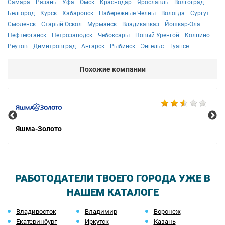
Самара
Рязань
Уфа
Омск
Краснодар
Ярославль
Волгоград
Белгород
Курск
Хабаровск
Набережные Челны
Вологда
Сургут
Смоленск
Старый Оскол
Мурманск
Владикавказ
Йошкар-Ола
Нефтеюганск
Петрозаводск
Чебоксары
Новый Уренгой
Колпино
Реутов
Димитровград
Ангарск
Рыбинск
Энгельс
Туапсе
Похожие компании
Ко
Яшма-Золото
РАБОТОДАТЕЛИ ТВОЕГО ГОРОДА УЖЕ В
НАШЕМ КАТАЛОГЕ
Владивосток
Владимир
Воронеж
Екатеринбург
Иркутск
Казань