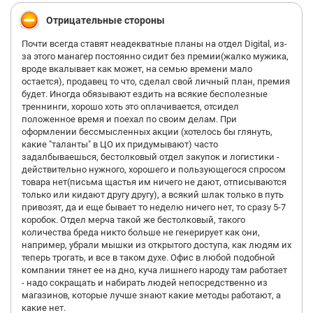
Отрицательные стороны
Почти всегда ставят неадекватные планы на отдел Digital, из-
за этого манагер постоянно сидит без премии(жалко мужика,
вроде вкалывает как может, на семью времени мало
остается), продавец то что, сделал свой личный план, премия
будет. Иногда обязывают ездить на всякие бесполезные
треннинги, хорошо хоть это оплачивается, отсидел
положенное время и поехал по своим делам. При
оформлении бессмысленных акции (хотелось бы глянуть,
какие "таланты" в ЦО их придумывают) часто
задалбываешься, бестолковый отдел закупок и логистики -
действительно нужного, хорошего и пользующегося спросом
товара нет(письма щастья им ничего не дают, отписываются
только или кидают другу другу), а всякий шлак только в путь
привозят, да и еще бывает то неделю ничего нет, то сразу 5-7
коробок. Отдел мерча такой же бестолковый, такого
количества бреда никто больше не генерирует как они,
например, убрали мышки из открытого доступа, как людям их
теперь трогать, и все в таком духе. Офис в любой подобной
компании тянет ее на дно, куча лишнего народу там работает
- надо сокращать и набирать людей непосредственно из
магазинов, которые лучше знают какие методы работают, а
какие нет.