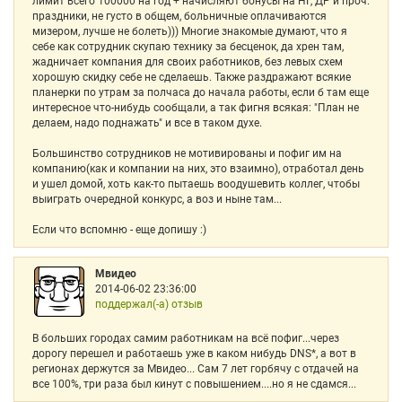
лимит всего 100000 на год + начисляют бонусы на НГ, ДР и проч.
праздники, не густо в общем, больничные оплачиваются
мизером, лучше не болеть))) Многие знакомые думают, что я
себе как сотрудник скупаю технику за бесценок, да хрен там,
жадничает компания для своих работников, без левых схем
хорошую скидку себе не сделаешь. Также раздражают всякие
планерки по утрам за полчаса до начала работы, если б там еще
интересное что-нибудь сообщали, а так фигня всякая: "План не
делаем, надо поднажать" и все в таком духе.
Большинство сотрудников не мотивированы и пофиг им на
компанию(как и компании на них, это взаимно), отработал день
и ушел домой, хоть как-то пытаешь воодушевить коллег, чтобы
выиграть очередной конкурс, а воз и ныне там...
Если что вспомню - еще допишу :)
Мвидео
2014-06-02 23:36:00
поддержал(-а) отзыв
В больших городах самим работникам на всё пофиг...через
дорогу перешел и работаешь уже в каком нибудь DNS*, а вот в
регионах держутся за Мвидео... Сам 7 лет горбячу с отдачей на
все 100%, три раза был кинут с повышением....но я не сдамся...