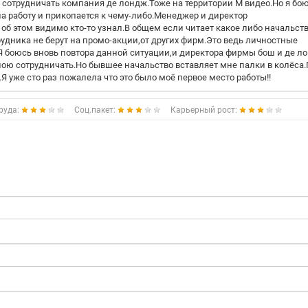
 сотрудничать компания де лондж.Тоже на территории М видео.Но я бо
на работу и прикопается к чему-либо.Менеджер и директор
 об этом видимо кто-то узнал.В общем если читает какое либо начальст
удника не берут на промо-акции,от других фирм.Это ведь личностные
Я боюсь вновь повтора данной ситуации,и директора фирмы бош и де л
ною сотрудничать.Но бывшее начальство вставляет мне палки в колёса
Я уже сто раз пожалела что это было моё первое место работы!!
руда:
Соц.пакет:
Карьерный рост: