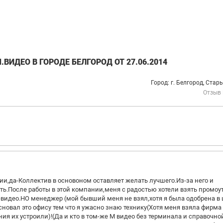
ВИДЕО В ГОРОДЕ БЕЛГОРОД ОТ 27.06.2014
Город: г. Белгород, Стар
Отзыв
ии,да-Коллектив в основоном оставляет желать лучшего.Из-за него и
ть.После работы в этой компании,меня с радостью хотели взять промоу
-видео.НО менеджер (мой бывший меня не взял,хотя я была одобрена в 
основал это офису тем что я ужасно знаю технику(Хотя меня взяла фирма
ия их устроили)!(Да и кто в том-же М видео без терминала и справочно