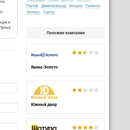
юсь
Реутов
Димитровград
Ангарск
Рыбинск
во
Энгельс
Туапсе
ондж я
.Прошу
Похожие компании
Яшма-Золото
Южный двор