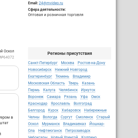
Email:
24@mvideo.ru
Сфера деятельности:
Оптовая и розничная торговля
ый Оскол
Регионы присутствия
 №64072
Санкт-Петербург
Москва
Ростов-на-Дону
Новосибирск
Нижний Новгород
Екатеринбург
Тюмень
Владимир
Московская Область
Тверь
Казань
Пермь
Калуга
Челябинск
Иркутск
Воронеж
Самара
Рязань
Уфа
Омск
Краснодар
Ярославль
Волгоград
Белгород
Курск
Хабаровск
Набережные
тером в
Челны
Вологда
Сургут
Смоленск
Старый
штат
Оскол
Мурманск
Владикавказ
Йошкар-
Ола
Нефтеюганск
Петрозаводск
й
Чебоксары
Новый Уренгой
Колпино