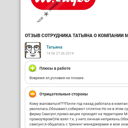
ОТЗЫВ СОТРУДНИКА ТАТЬЯНА О КОМПАНИИ М.
Татьяна
14:56 27.06.2014
Плюсы в работе
Вовремя зп,условия не плохие.
Отрицательные стороны
Кому жаловаться???Почти год назад работала в компан
уволилась.Обзывают,собирают сплетни.Но не в этом су
фирму Самсунг,промо-акции проходят на территории М
промоутером!)Не взял т.к. у него личная неприязнь.Об
самсунг,я общалась с тренинг менеджерами и мои знан