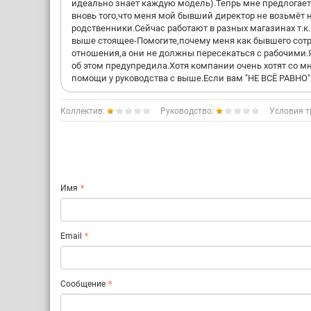
идеально знает каждую модель).Тепрь мне предлогает
вновь того,что меня мой бывший директор не возьмёт 
родственники.Сейчас работают в разных магазинах т.к.
выше стоящее-Помогите,почему меня как бывшего сотр
отношения,а они не должны пересекаться с рабочими.
об этом предупредила.Хотя компании очень хотят со м
помощи у руководства с выше.Если вам "НЕ ВСЁ РАВНО".
Коллектив:
Руководство:
Условия т
Имя
Email
Сообщение