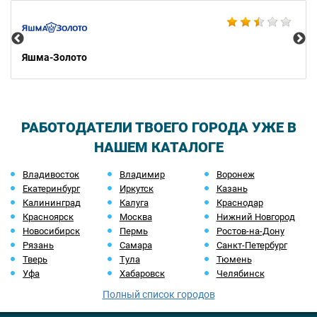
Ко
Яшма-Золото
РАБОТОДАТЕЛИ ТВОЕГО ГОРОДА УЖЕ В
НАШЕМ КАТАЛОГЕ
Владивосток
Владимир
Воронеж
Екатеринбург
Иркутск
Казань
Калининград
Калуга
Краснодар
Красноярск
Москва
Нижний Новгород
Новосибирск
Пермь
Ростов-на-Дону
Рязань
Самара
Санкт-Петербург
Тверь
Тула
Тюмень
Уфа
Хабаровск
Челябинск
Полный список городов