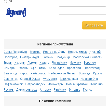
да
Отправить
Регионы присутствия
Санкт-Петербург
Москва
Ростов-на-Дону
Новосибирск
Нижний
Новгород
Екатеринбург
Тюмень
Владимир
Московская Область
Тверь
Казань
Пермь
Калуга
Челябинск
Иркутск
Воронеж
Самара
Рязань
Уфа
Омск
Краснодар
Ярославль
Волгоград
Белгород
Курск
Хабаровск
Набережные Челны
Вологда
Сургут
Смоленск
Старый Оскол
Мурманск
Владикавказ
Йошкар-Ола
Нефтеюганск
Петрозаводск
Чебоксары
Новый Уренгой
Колпино
Реутов
Димитровград
Ангарск
Рыбинск
Энгельс
Туапсе
Похожие компании