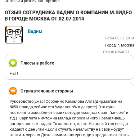
Оптовая и розничная торговля
ОТЗЫВ СОТРУДНИКА ВАДИМ О КОМПАНИИ М.ВИДЕО
В ГОРОДЕ МОСКВА ОТ 02.07.2014
Вадим
12:54 02.07.2014
Город: г. Москва
Отзыв №64071
Плюсы в работе
НЕТ!
Отрицательные стороны
Руководство ужас! Особенно Камалова Алла(дир.магазина
№50-правда,сейчас эта %удалено% в декрете).Эта сука
постоянно оскорбляет своих сотрудников(называет "мясом" и
т.д.). Зарплата ничтожна мала,а спроса много.Премия-вещь
загадочная в м.видео. То заплатят,то нет.На новый год всегда
кидают с деньгами.Если стучать начальству на своих-будут
платить хорошо.Даже сами манагеры и дир.предлагают стать