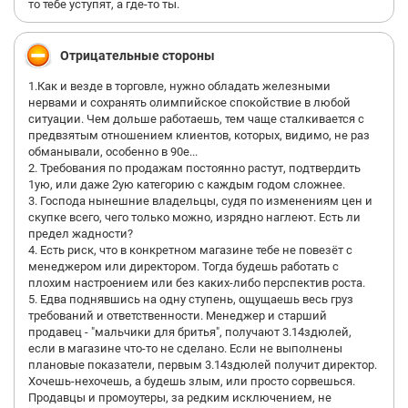
то тебе уступят, а где-то ты.
Отрицательные стороны
1.Как и везде в торговле, нужно обладать железными
нервами и сохранять олимпийское спокойствие в любой
ситуации. Чем дольше работаешь, тем чаще сталкивается с
предвзятым отношением клиентов, которых, видимо, не раз
обманывали, особенно в 90е...
2. Требования по продажам постоянно растут, подтвердить
1ую, или даже 2ую категорию с каждым годом сложнее.
3. Господа нынешние владельцы, судя по изменениям цен и
скупке всего, чего только можно, изрядно наглеют. Есть ли
предел жадности?
4. Есть риск, что в конкретном магазине тебе не повезёт с
менеджером или директором. Тогда будешь работать с
плохим настроением или без каких-либо перспектив роста.
5. Едва поднявшись на одну ступень, ощущаешь весь груз
требований и ответственности. Менеджер и старший
продавец - "мальчики для бритья", получают 3.14здюлей,
если в магазине что-то не сделано. Если не выполнены
плановые показатели, первым 3.14здюлей получит директор.
Хочешь-нехочешь, а будешь злым, или просто сорвешься.
Продавцы и промоутеры, за редким исключением, не