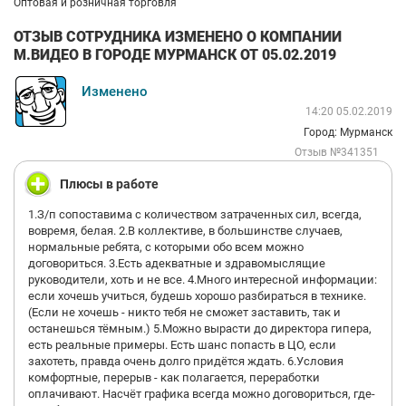
Оптовая и розничная торговля
ОТЗЫВ СОТРУДНИКА ИЗМЕНЕНО О КОМПАНИИ
М.ВИДЕО В ГОРОДЕ МУРМАНСК ОТ 05.02.2019
Изменено
14:20 05.02.2019
Город: Мурманск
Отзыв №341351
Плюсы в работе
1.З/п сопоставима с количеством затраченных сил, всегда,
вовремя, белая. 2.В коллективе, в большинстве случаев,
нормальные ребята, с которыми обо всем можно
договориться. 3.Есть адекватные и здравомыслящие
руководители, хоть и не все. 4.Много интересной информации:
если хочешь учиться, будешь хорошо разбираться в технике.
(Если не хочешь - никто тебя не сможет заставить, так и
останешься тёмным.) 5.Можно вырасти до директора гипера,
есть реальные примеры. Есть шанс попасть в ЦО, если
захотеть, правда очень долго придётся ждать. 6.Условия
комфортные, перерыв - как полагается, переработки
оплачивают. Насчёт графика всегда можно договориться, где-