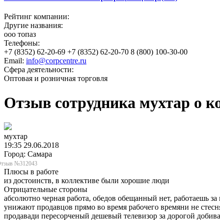
Рейтинг компании:
Другие названия:
ооо топаз
Телефоны:
+7 (8352) 62-20-69 +7 (8352) 62-20-70 8 (800) 100-30-00
Email:
info@corpcentre.ru
Сфера деятельности:
Оптовая и розничная торговля
Отзыв сотрудника мухтар о к
мухтар
19:35 29.06.2018
Город: Самара
тзыв №312043
Плюсы в работе
из достоинств, в коллективе были хорошие люди
Отрицательные стороны
абсолютно черная работа, обедов обещанный нет, работаешь за 
унижают продавцов прямо во время рабочего времяни не стесн
продавади пересорченый дешевый телевизор за дорогой добивал