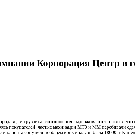
омпании Корпорация Центр в го
продавца и грузчика. соотношения выдерживаются плохо за что в
яясь покупателей. частые махинации МТЗ и ММ перебивали сдел
и клиента сопуткой. в общем криминал. зп была 18000. г Кинель