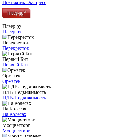
Прагматик Экспресс
Плеер.ру
Плеер.ру
Перекресток
Перекресток
Первый Бит
Первый Бит
Орматек
Орматек
НДВ-Недвижимость
НДВ-Недвижимость
На Колесах
На Колесах
Мосцветторг
Мосцветторг