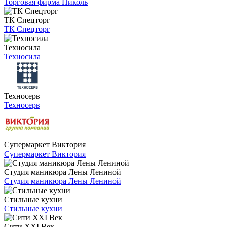
Торговая фирма Николь
ТК Спецторг
ТК Спецторг
Техносила
Техносила
Техносерв
Техносерв
Супермаркет Виктория
Супермаркет Виктория
Студия маникюра Лены Лениной
Студия маникюра Лены Лениной
Стильные кухни
Стильные кухни
Сити XXI Век