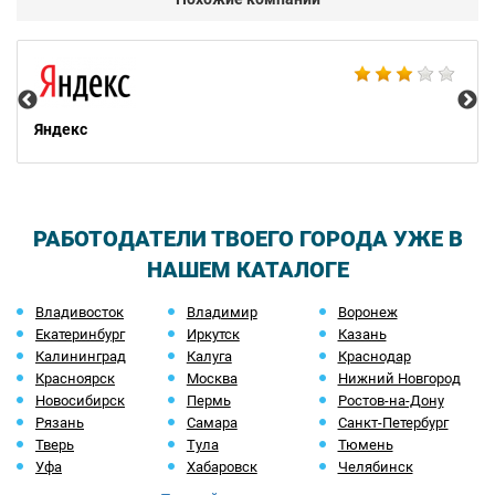
НТ
Яндекс
РАБОТОДАТЕЛИ ТВОЕГО ГОРОДА УЖЕ В
НАШЕМ КАТАЛОГЕ
Владивосток
Владимир
Воронеж
Екатеринбург
Иркутск
Казань
Калининград
Калуга
Краснодар
Красноярск
Москва
Нижний Новгород
Новосибирск
Пермь
Ростов-на-Дону
Рязань
Самара
Санкт-Петербург
Тверь
Тула
Тюмень
Уфа
Хабаровск
Челябинск