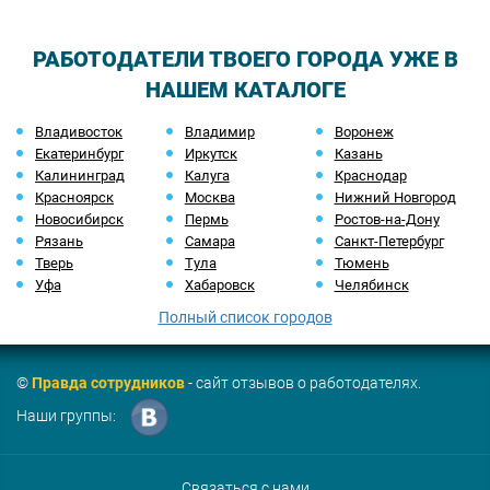
РАБОТОДАТЕЛИ ТВОЕГО ГОРОДА УЖЕ В
НАШЕМ КАТАЛОГЕ
Владивосток
Владимир
Воронеж
Екатеринбург
Иркутск
Казань
Калининград
Калуга
Краснодар
Красноярск
Москва
Нижний Новгород
Новосибирск
Пермь
Ростов-на-Дону
Рязань
Самара
Санкт-Петербург
Тверь
Тула
Тюмень
Уфа
Хабаровск
Челябинск
Полный список городов
©
Правда сотрудников
- сайт отзывов о работодателях.
Наши группы:
Связаться с нами