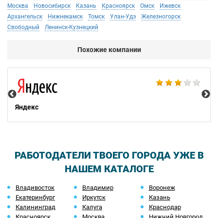
Москва
Новосибирск
Казань
Красноярск
Омск
Ижевск
Архангельск
Нижнекамск
Томск
Улан-Удэ
Железногорск
Свободный
Ленинск-Кузнецкий
Похожие компании
НТ
Яндекс
РАБОТОДАТЕЛИ ТВОЕГО ГОРОДА УЖЕ В
НАШЕМ КАТАЛОГЕ
Владивосток
Владимир
Воронеж
Екатеринбург
Иркутск
Казань
Калининград
Калуга
Краснодар
Красноярск
Москва
Нижний Новгород