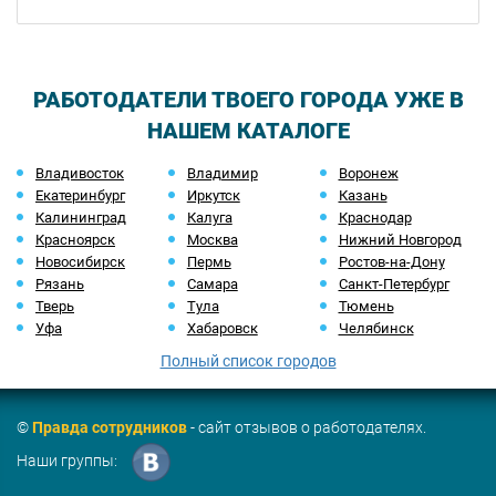
РАБОТОДАТЕЛИ ТВОЕГО ГОРОДА УЖЕ В
НАШЕМ КАТАЛОГЕ
Владивосток
Владимир
Воронеж
Екатеринбург
Иркутск
Казань
Калининград
Калуга
Краснодар
Красноярск
Москва
Нижний Новгород
Новосибирск
Пермь
Ростов-на-Дону
Рязань
Самара
Санкт-Петербург
Тверь
Тула
Тюмень
Уфа
Хабаровск
Челябинск
Полный список городов
©
Правда сотрудников
- сайт отзывов о работодателях.
Наши группы: