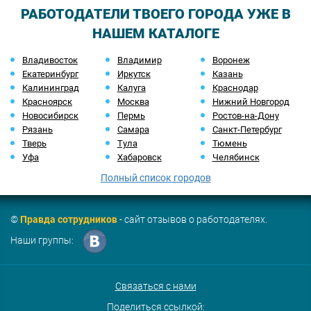
РАБОТОДАТЕЛИ ТВОЕГО ГОРОДА УЖЕ В
НАШЕМ КАТАЛОГЕ
Владивосток
Владимир
Воронеж
Екатеринбург
Иркутск
Казань
Калининград
Калуга
Краснодар
Красноярск
Москва
Нижний Новгород
Новосибирск
Пермь
Ростов-на-Дону
Рязань
Самара
Санкт-Петербург
Тверь
Тула
Тюмень
Уфа
Хабаровск
Челябинск
Полный список городов
©
Правда сотрудников
- сайт отзывов о работодателях.
Наши группы:
Связаться с нами
Поделиться ссылкой: