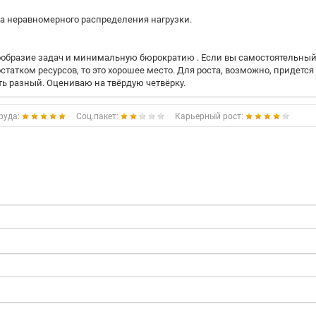
за неравномерного распределения нагрузки.
нообразие задач и минимальную бюрократию . Если вы самостоятельны
статком ресурсов, то это хорошее место. Для роста, возможно, придется
ть разный. Оцениваю на твёрдую четвёрку.
руда:
Соц.пакет:
Карьерный рост: