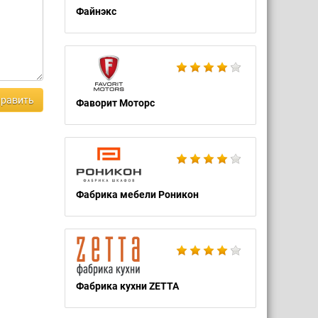
Файнэкс
равить
Фаворит Моторс
Фабрика мебели Роникон
Фабрика кухни ZETTA