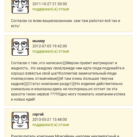
2011-10-27 21:50:00
поддержал(-а) отзыв
Согласен со всем вышесказанным .сам там работал всё так и
есть!
мымер
2012-07-05 19:42:00
поддержал(-а) отзыв
Согласен с тем ,что написано)))Миром правит матриархат и
жадность...Но каждому своё,прежде чем идти сюда-подумайте и
хорошо взвестье свой шаг!Коллектив замечательный-люди
пчелки,очень отзывчивые)))И там очень большая текучка
кадров((((Статус компании раздут)))Но изделия действительно
уникальны и изысканы,здесь не поспоришь,но сотоит ли эта
красота таких нервов ???!!!Одно могу пожелать компании-успеха
и новых идей!
сергей
2013-05-21 13:48:00
поддержал(-а) отзыв
Руководитель компании Моисейкин -человек неадекватный и