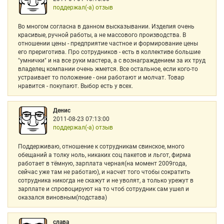
поддержал(-а) отзыв
Во многом согласна в данном высказывании. Изделия очень
красивые, ручной работы, а не массового производства. В
отношении цены - предприятие частное и формирование цены
его прериготива. Про сотрудников - есть в коллективе большие
"умнички" и на все руки мастера, а с вознаграждением за их труд
владелец компании очень жмется. Все остальное, если кого-то
устраивает то положение - они работают и молчат. Товар
нравится - покупают. Выбор есть у всех.
Денис
2011-08-23 07:13:00
поддержал(-а) отзыв
Поддерживаю, отношение к сотрудникам свинское, много
обещаний а толку ноль, никаких соц пакетов и льгот, фирма
работает в тёмную, зарплата черная(на момент 2009года,
сейчас уже там не работаю), и насчет того чтобы сократить
сотрудника никогда не скажут и не уволят, а только урежут в
зарплате и спровоцируют на то чтоб сотрудник сам ушел и
оказался виновным(подстава)
слава