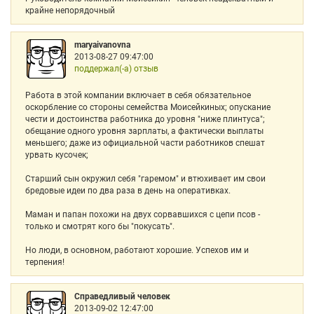
крайне непорядочный
maryaivanovna
2013-08-27 09:47:00
поддержал(-а) отзыв
Работа в этой компании включает в себя обязательное
оскорбление со стороны семейства Моисейкиных; опускание
чести и достоинства работника до уровня "ниже плинтуса";
обещание одного уровня зарплаты, а фактически выплаты
меньшего; даже из официальной части работников спешат
урвать кусочек;
Старший сын окружил себя "гаремом" и втюхивает им свои
бредовые идеи по два раза в день на оперативках.
Маман и папан похожи на двух сорвавшихся с цепи псов -
только и смотрят кого бы "покусать".
Но люди, в основном, работают хорошие. Успехов им и
терпения!
Справедливый человек
2013-09-02 12:47:00