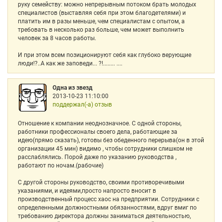
руку семейству: можно непрерывным потоком брать молодых
специалистов (выставляя себя при этом благодетелями) и
платить им в разы меньше, чем специалистам с опытом, а
требовать в несколько раз больше, чем может выполнить
человек за 8 часов работы.
И при этом всем позиционируют себя как глубоко верующие
люди!?..А как же заповеди... ?!........ ....
Одна из звезд
2013-10-23 11:10:00
поддержал(-а) отзыв
Отношение к компании неоднозначное. С одной стороны,
работники профессионалы своего дела, работающие за
идею(прямо сказать), готовы без обеденного перерыва(он в этой
организации 45 мин) видимо , чтобы сотрудники слишком не
расслаблялись. Порой даже по указанию руководства ,
работают по ночам.(рабочие)
С другой стороны руководство, своими противоречивыми
указаниями, и идеями,просто напросто вносит в
производственный процесс хаос на предприятии. Сотрудники с
определенными должностными обязанностями, вдруг вмиг по
требованию директора должны заниматься деятельностью,