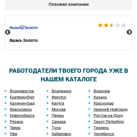
Похожие компании
Ко
Яшма-Золото
РАБОТОДАТЕЛИ ТВОЕГО ГОРОДА УЖЕ В
НАШЕМ КАТАЛОГЕ
Владивосток
Владимир
Воронеж
Екатеринбург
Иркутск
Казань
Калининград
Калуга
Краснодар
Красноярск
Москва
Нижний Новгород
Новосибирск
Пермь
Ростов-на-Дону
Рязань
Самара
Санкт-Петербург
Тверь
Тула
Тюмень
Уфа
Хабаровск
Челябинск