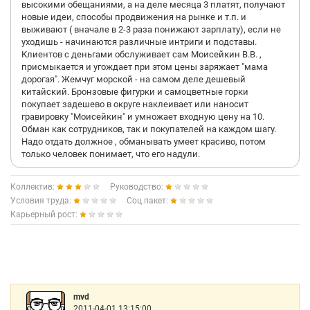
высокими обещаниями, а на деле месяца 3 платят, получают
новые идеи, способы продвижения на рынке и т.п. и
выживают ( вначале в 2-3 раза понижают зарплату), если не
уходишь - начинаются различные интриги и подставы.
Клиентов с деньгами обслуживает сам Моисейкин В.В. ,
присмыкается и угождает при этом цены заряжает "мама
дорогая". Жемчуг морской - на самом деле дешевый
китайский. Бронзовые фигурки и самоцветные горки
покупает задешево в округе наклеивает или наносит
гравировку "Моисейкин" и умножает входную цену на 10.
Обман как сотрудников, так и покупателей на каждом шагу.
Надо отдать должное , обманывать умеет красиво, потом
только человек понимает, что его надули.
Коллектив:
Руководство:
Условия труда:
Соц.пакет:
Карьерный рост:
mvd
2011-04-01 13:15:00