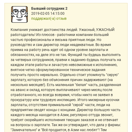
Бывший сотрудник 2
2019-02-05 14:15:00
поддержал(-а) отзыв
Компания унижает достоинства людей. Ужасный, УЖАСНЫЙ
работодатель! Из плюсов - работники компании большей
частью профессионалы и весьма приятные люди. Но
руководство и сам директор люди неадекватные. Во время
приема на работу речь идет об одном уровне зарплаты и
обязанностях, на деле это не так. Функций ты будешь выполнять
за четверых сотрудников, правки к заданию будешь получать на
каждом этапе работы и зачастую невозможные к исполнению,
внятное четко сформулированное техническое задания
получить просто нереально. Отдельно стоит упомянуть "серую"
зарплату, которую без объяснения причин задерживают (на
несколько месяцев!). Есть маленькая "белая" часть, разделенная
на аванс и оклад, которую выплачивают через месяц после
отработанного, но всегда вовремя, чтобы никто не заявил в
прокуратуру или трудовую инспекцию. Итого мизерные кусочки
зарплаты, отсутствие премиальной "серой" части, люди на
предприятии сводят концы с концами. Директор большую часть
каждого месяца находится в Азии, регулярно оттуда звонит,
требует скорейшего исполнения текущих заказов и не отвечает
на вопросы о зарплате. Так же он утверждает, что дела у фирмы:
"Замечательно" и "Всё продается, в Азии нас любят"! Тем