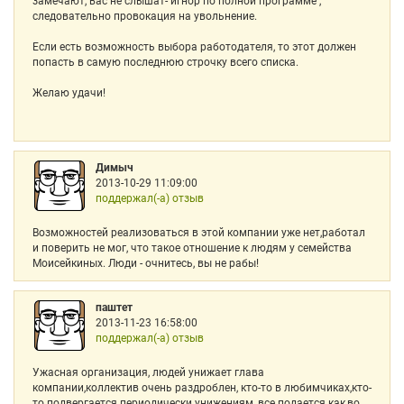
замечают, вас не слышат- игнор по полной программе ,
следовательно провокация на увольнение.
Если есть возможность выбора работодателя, то этот должен
попасть в самую последнюю строчку всего списка.
Желаю удачи!
Димыч
2013-10-29 11:09:00
поддержал(-а) отзыв
Возможностей реализоваться в этой компании уже нет,работал
и поверить не мог, что такое отношение к людям у семейства
Моисейкиных. Люди - очнитесь, вы не рабы!
паштет
2013-11-23 16:58:00
поддержал(-а) отзыв
Ужасная организация, людей унижает глава
компании,коллектив очень раздроблен, кто-то в любимчиках,кто-
то подвергается периодически унижениям, все подается как,во