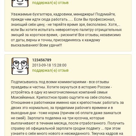
поддержал(-а) отзыв
Уважаемые бухгалтера, кадровики, менеджеры! Подумайте,
прежде чем идти сюда работать...... Если Вы профессионал,
знающий себе цену, - не теряйте время зря, бесполезно. Хотя,...
если Вы хотите испытать невероятную палитру отрицательных
эмоций за короткое время, - рискните! Все отзывы, независимо
от даты, верны и точны, присоединяюсь к каждому
высказыванию! Всем удачи!!!
123456789
2013-09-18 15:28:00
поддержал(-а) отзыв
Подписываюсь под всеми комментариями - все отзывы
правдивы и честны. Хотите окунуться в историю России -
устройтесь в одну из многочисленных компаний семьи
Моисейкиных. Крепостное право ощутите на себе сполна.
Отношение к работникам именно как к крепостным: работать за
двоих это нормально, за пределами рабочего времени и в
выходные дни - тоже норма (причем об оплате даже заикаться
не смей). Зарплата поделена на три кусочка, которые
выплачивают в течение месяца, после отработанного. Получить
справку об официальной зарплате сродни подвигу ... при этом
узнаете о себе много нового и неожиданного. Текучка кадров на