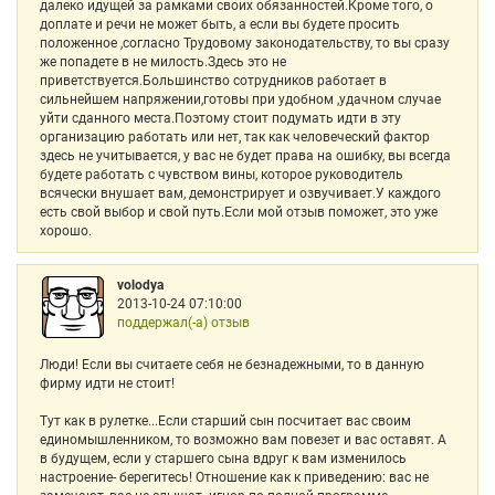
далеко идущей за рамками своих обязанностей.Кроме того, о
доплате и речи не может быть, а если вы будете просить
положенное ,согласно Трудовому законодательству, то вы сразу
же попадете в не милость.Здесь это не
приветствуется.Большинство сотрудников работает в
сильнейшем напряжении,готовы при удобном ,удачном случае
уйти сданного места.Поэтому стоит подумать идти в эту
организацию работать или нет, так как человеческий фактор
здесь не учитывается, у вас не будет права на ошибку, вы всегда
будете работать с чувством вины, которое руководитель
всячески внушает вам, демонстрирует и озвучивает.У каждого
есть свой выбор и свой путь.Если мой отзыв поможет, это уже
хорошо.
volodya
2013-10-24 07:10:00
поддержал(-а) отзыв
Люди! Если вы считаете себя не безнадежными, то в данную
фирму идти не стоит!
Тут как в рулетке...Если старший сын посчитает вас своим
единомышленником, то возможно вам повезет и вас оставят. А
в будущем, если у старшего сына вдруг к вам изменилось
настроение- берегитесь! Отношение как к приведению: вас не