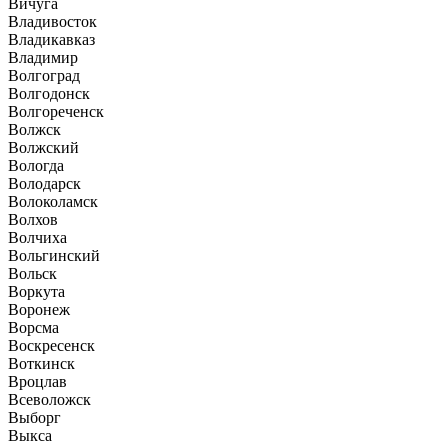
Вичуга
Владивосток
Владикавказ
Владимир
Волгоград
Волгодонск
Волгореченск
Волжск
Волжский
Вологда
Володарск
Волоколамск
Волхов
Волчиха
Вольгинский
Вольск
Воркута
Воронеж
Ворсма
Воскресенск
Воткинск
Вроцлав
Всеволожск
Выборг
Выкса