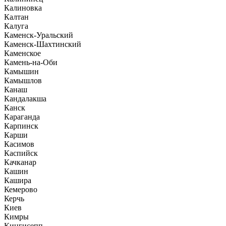
Калиновка
Калтан
Калуга
Каменск-Уральский
Каменск-Шахтинский
Каменское
Камень-на-Оби
Камышин
Камышлов
Канаш
Кандалакша
Канск
Караганда
Карпинск
Карши
Касимов
Каспийск
Качканар
Кашин
Кашира
Кемерово
Керчь
Киев
Кимры
Кингисепп