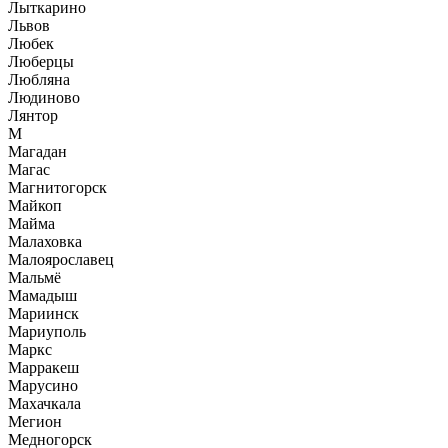
Лыткарино
Львов
Любек
Люберцы
Любляна
Людиново
Лянтор
М
Магадан
Магас
Магнитогорск
Майкоп
Майма
Малаховка
Малоярославец
Мальмё
Мамадыш
Мариинск
Мариуполь
Маркс
Марракеш
Марусино
Махачкала
Мегион
Медногорск