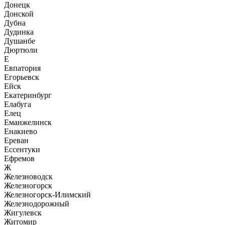
Донецк
Донской
Дубна
Дудинка
Душанбе
Дюртюли
Е
Евпатория
Егорьевск
Ейск
Екатеринбург
Елабуга
Елец
Еманжелинск
Енакиево
Ереван
Ессентуки
Ефремов
Ж
Железноводск
Железногорск
Железногорск-Илимский
Железнодорожный
Жигулевск
Житомир