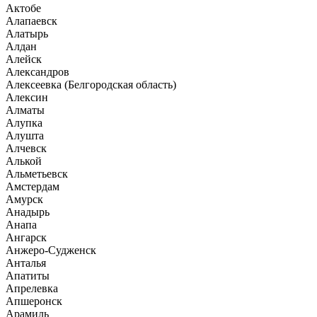
Актобе
Алапаевск
Алатырь
Алдан
Алейск
Александров
Алексеевка (Белгородская область)
Алексин
Алматы
Алупка
Алушта
Алчевск
Алькой
Альметьевск
Амстердам
Амурск
Анадырь
Анапа
Ангарск
Анжеро-Судженск
Анталья
Апатиты
Апрелевка
Апшеронск
Арамиль