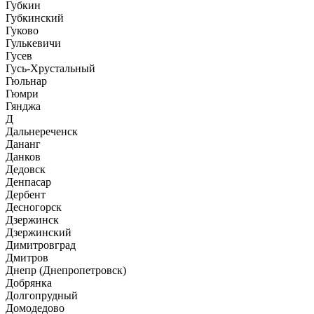
Губкин
Губкинский
Гуково
Гулькевичи
Гусев
Гусь-Хрустальный
Гюльнар
Гюмри
Гянджа
Д
Дальнереченск
Дананг
Данков
Дедовск
Денпасар
Дербент
Десногорск
Дзержинск
Дзержинский
Димитровград
Дмитров
Днепр (Днепропетровск)
Добрянка
Долгопрудный
Домодедово