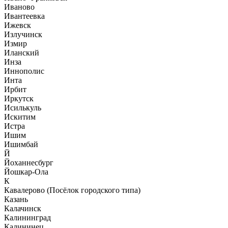
Иваново
Ивантеевка
Ижевск
Излучинск
Измир
Иланский
Инза
Иннополис
Инта
Ирбит
Иркутск
Исилькуль
Искитим
Истра
Ишим
Ишимбай
Й
Йоханнесбург
Йошкар-Ола
К
Кавалерово (Посёлок городского типа)
Казань
Калачинск
Калининград
Калининец