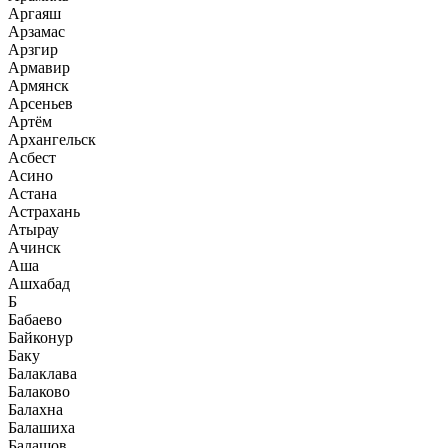
Аргаяш
Арзамас
Арзгир
Армавир
Армянск
Арсеньев
Артём
Архангельск
Асбест
Асино
Астана
Астрахань
Атырау
Ачинск
Аша
Ашхабад
Б
Бабаево
Байконур
Баку
Балаклава
Балаково
Балахна
Балашиха
Балашов