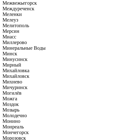
Межвежьегорск
Междуреченск
Меленки
Мелеуз
Мелитополь
Мерсин
Миасс
Миллерово
Минеральные Воды
Минск
Минусинск
Мирный
Михайловка
Михайловск
Михнево
Мичуринск
Могилёв
Можга
Моздок
Мозырь
Молодечно
Монино
Монреаль
Мончегорск
Морозовск