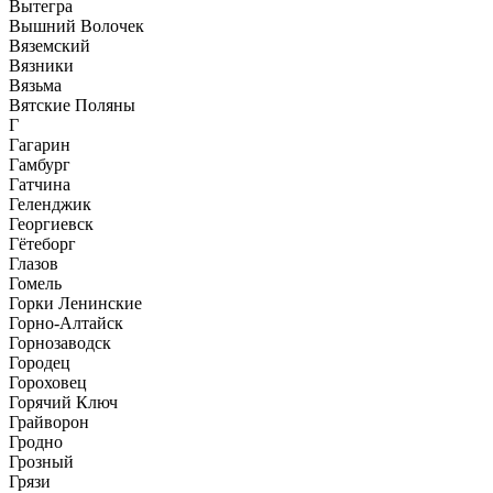
Вытегра
Вышний Волочек
Вяземский
Вязники
Вязьма
Вятские Поляны
Г
Гагарин
Гамбург
Гатчина
Геленджик
Георгиевск
Гётеборг
Глазов
Гомель
Горки Ленинские
Горно-Алтайск
Горнозаводск
Городец
Гороховец
Горячий Ключ
Грайворон
Гродно
Грозный
Грязи