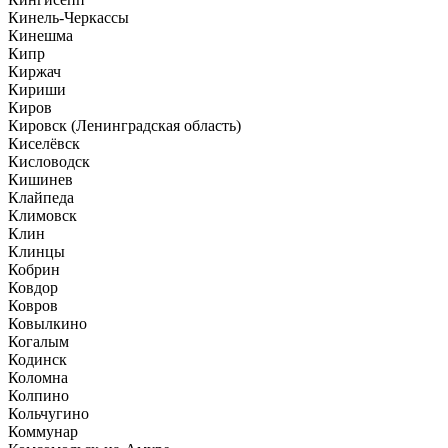
Кинель-Черкассы
Кинешма
Кипр
Киржач
Кириши
Киров
Кировск (Ленинградская область)
Киселёвск
Кисловодск
Кишинев
Клайпеда
Климовск
Клин
Клинцы
Кобрин
Ковдор
Ковров
Ковылкино
Когалым
Кодинск
Коломна
Колпино
Кольчугино
Коммунар