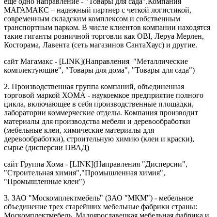
еще одно направление - "Товары для сада".Компания
МАГАМАКС – надежный партнер с четкой логистикой,
современным складским комплексом и собственным
транспортным парком. В числе клиентов компании находятся
такие гиганты розничной торговли как OBI, Леруа Мерлен,
Косторама, Лавента (сеть магазинов СантаХаус) и другие.
сайт Магамакс - [LINK](Направления "Металлические
комплектующие", "Товары для дома", "Товары для сада")
2. Производственная группа компаний, объединенная
торговой маркой ХОМА - наукоемкое предприятие полного
цикла, включающее в себя производственные площадки,
лаборатории коммерческие отделы. Компания производит
материалы для производства мебели и деревообработки
(мебельные клеи, химические материалы для
деревообработки), строительную химию (клеи и краски),
сырье (дисперсии ПВАД)
сайт Группа Хома - [LINK](Направления "Дисперсии",
"Строительная химия","Промышленная химия",
"Промышленные клеи")
3. ЗАО "Москомплектмебель" (ЗАО "МКМ") - мебельное
объединение трех старейших мебельные фабрики страны:
Москомплектмебель, Малоярославецкая мебельная фабрика и