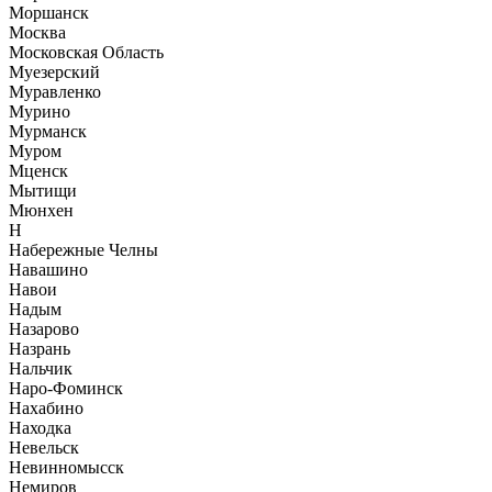
Моршанск
Москва
Московская Область
Муезерский
Муравленко
Мурино
Мурманск
Муром
Мценск
Мытищи
Мюнхен
Н
Набережные Челны
Навашино
Навои
Надым
Назарово
Назрань
Нальчик
Наро-Фоминск
Нахабино
Находка
Невельск
Невинномысск
Немиров