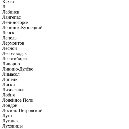
Кяхта
Л
Лабинск
Лангепас
Лениногорск
Ленинск-Кузнецкий
Ленск
Лепель
Лермонтов
Лесной
Лесозаводск
Лесосибирск
Ливорно
Ликино-Дулёво
Лимасол
Липецк
Лиски
Лихославль
Лобня
Лодейное Поле
Лондон
Лосино-Петровский
Луга
Луганск
Луховицы