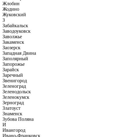
Жлобин
Жодино
Жуковский
З
Забайкальск
Заводоуковск
Заволжье
Закаменск
Заозерск
Западная Двина
Заполярный
Запорожье
Зарайск
Заречный
Звенигород
Зеленоград
Зеленодольск
Зеленокумск
Зерноград
Златоуст
Знаменск
Зубова Поляна
И
Ивангород
Ивано-Франковск