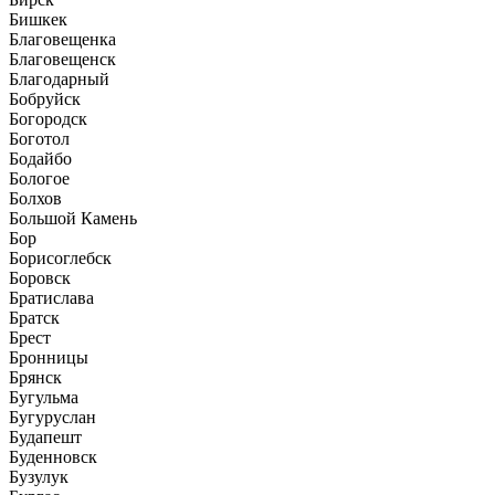
Бишкек
Благовещенка
Благовещенск
Благодарный
Бобруйск
Богородск
Боготол
Бодайбо
Бологое
Болхов
Большой Камень
Бор
Борисоглебск
Боровск
Братислава
Братск
Брест
Бронницы
Брянск
Бугульма
Бугуруслан
Будапешт
Буденновск
Бузулук