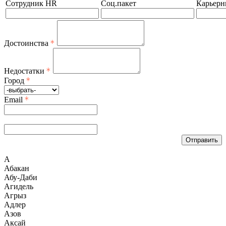
Сотрудник HR
Соц.пакет
Карьерн
Достоинства
Недостатки
Город
Email
Отправить
А
Абакан
Абу-Даби
Агидель
Агрыз
Адлер
Азов
Аксай