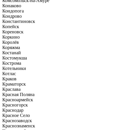
Комсомольск-на-Амуре
Конаково
Кондопога
Кондрово
Константиновск
Копейск
Кореновск
Коркино
Королёв
Коряжма
Костанай
Костомукша
Кострома
Котельники
Котлас
Краков
Краматорск
Краслава
Красная Поляна
Красноармейск
Красногорск
Краснодар
Красное Село
Краснозаводск
Краснознаменск