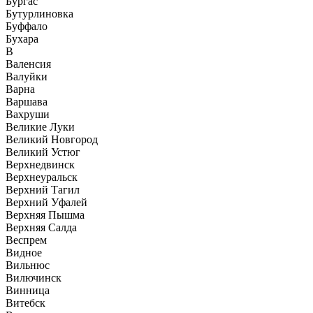
Бургас
Бутурлиновка
Буффало
Бухара
В
Валенсия
Валуйки
Варна
Варшава
Вахруши
Великие Луки
Великий Новгород
Великий Устюг
Верхнедвинск
Верхнеуральск
Верхний Тагил
Верхний Уфалей
Верхняя Пышма
Верхняя Салда
Веспрем
Видное
Вильнюс
Вилючинск
Винница
Витебск