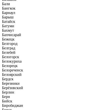
Бали
Бангкок
Барнаул
Барыш
Батайск
Батуми
Бахмут
Бахчисарай
Бежецк
Белгород
Белград
Белебей
Белогорск
Белокуриха
Белорецк
Белореченск
Белоярский
Бердск
Березники
Берёзовский
Берлин
Берн
Бийск
Биробиджан
Бирск