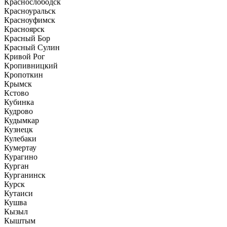
Краснослободск
Красноуральск
Красноуфимск
Красноярск
Красный Бор
Красный Сулин
Кривой Рог
Кропивницкий
Кропоткин
Крымск
Кстово
Кубинка
Кудрово
Кудымкар
Кузнецк
Кулебаки
Кумертау
Курагино
Курган
Курганинск
Курск
Кутаиси
Кушва
Кызыл
Кыштым