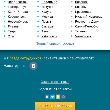
Владивосток
Владимир
Воронеж
Екатеринбург
Иркутск
Казань
Калининград
Калуга
Краснодар
Красноярск
Москва
Нижний Новгород
Новосибирск
Пермь
Ростов-на-Дону
Рязань
Самара
Санкт-Петербург
Тверь
Тула
Тюмень
Уфа
Хабаровск
Челябинск
Полный список городов
©
Правда сотрудников
- сайт отзывов о работодателях.
Наши группы:
Связаться с нами
Поделиться ссылкой:
Добавить компанию