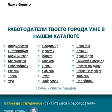
Яшма-Золото
РАБОТОДАТЕЛИ ТВОЕГО ГОРОДА УЖЕ В
НАШЕМ КАТАЛОГЕ
Владивосток
Владимир
Воронеж
Екатеринбург
Иркутск
Казань
Калининград
Калуга
Краснодар
Красноярск
Москва
Нижний Новгород
Новосибирск
Пермь
Ростов-на-Дону
Рязань
Самара
Санкт-Петербург
Тверь
Тула
Тюмень
Уфа
Хабаровск
Челябинск
Полный список городов
©
Правда сотрудников
- сайт отзывов о работодателях.
Наши группы: