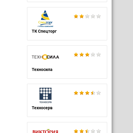
ТК Спецторг
Техносила
Техносерв