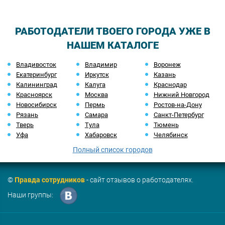
РАБОТОДАТЕЛИ ТВОЕГО ГОРОДА УЖЕ В
НАШЕМ КАТАЛОГЕ
Владивосток
Владимир
Воронеж
Екатеринбург
Иркутск
Казань
Калининград
Калуга
Краснодар
Красноярск
Москва
Нижний Новгород
Новосибирск
Пермь
Ростов-на-Дону
Рязань
Самара
Санкт-Петербург
Тверь
Тула
Тюмень
Уфа
Хабаровск
Челябинск
Полный список городов
©
Правда сотрудников
- сайт отзывов о работодателях.
Наши группы: