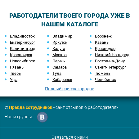
РАБОТОДАТЕЛИ ТВОЕГО ГОРОДА УЖЕ В
НАШЕМ КАТАЛОГЕ
Владивосток
Владимир
Воронеж
Екатеринбург
Иркутск
Казань
Калининград
Калуга
Краснодар
Красноярск
Москва
Нижний Новгород
Новосибирск
Пермь
Ростов-на-Дону
Рязань
Самара
Санкт-Петербург
Тверь
Тула
Тюмень
Уфа
Хабаровск
Челябинск
Полный список городов
©
Правда сотрудников
- сайт отзывов о работодателях.
Наши группы:
Связаться с нами