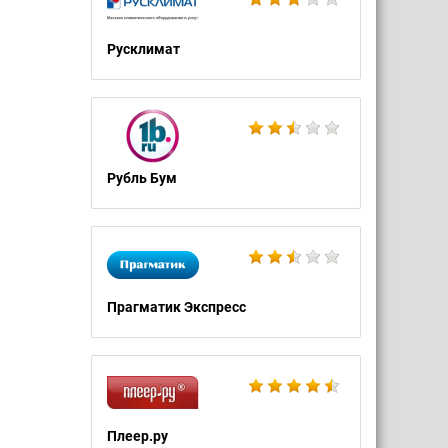
Русклимат
Рубль Бум
Прагматик Экспресс
Плеер.ру