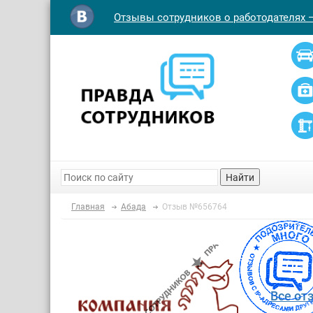
Отзывы сотрудников о работодателях 
Найти
Главная
Абада
Отзыв №656764
Все от