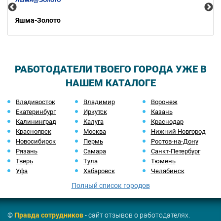
Яшма-Золото
РАБОТОДАТЕЛИ ТВОЕГО ГОРОДА УЖЕ В
НАШЕМ КАТАЛОГЕ
Владивосток
Владимир
Воронеж
Екатеринбург
Иркутск
Казань
Калининград
Калуга
Краснодар
Красноярск
Москва
Нижний Новгород
Новосибирск
Пермь
Ростов-на-Дону
Рязань
Самара
Санкт-Петербург
Тверь
Тула
Тюмень
Уфа
Хабаровск
Челябинск
Полный список городов
©
Правда сотрудников
- сайт отзывов о работодателях.