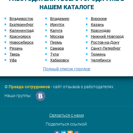
НАШЕМ КАТАЛОГЕ
Владивосток
Владимир
Воронеж
Екатеринбург
Иркутск
Казань
Калининград
Калуга
Краснодар
Красноярск
Москва
Нижний Новгород
Новосибирск
Пермь
Ростов-на-Дону
Рязань
Самара
Санкт-Петербург
Тверь
Тула
Тюмень
Уфа
Хабаровск
Челябинск
Полный список городов
©
Правда сотрудников
- сайт отзывов о работодателях.
Наши группы:
Связаться с нами
Поделиться ссылкой: