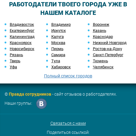
РАБОТОДАТЕЛИ ТВОЕГО ГОРОДА УЖЕ В
НАШЕМ КАТАЛОГЕ
Владивосток
Владимир
Воронеж
Екатеринбург
Иркутск
Казань
Калининград
Калуга
Краснодар
Красноярск
Москва
Нижний Новгород
Новосибирск
Пермь
Ростов-на-Дону
Рязань
Самара
Санкт-Петербург
Тверь
Тула
Тюмень
Уфа
Хабаровск
Челябинск
Полный список городов
©
Правда сотрудников
- сайт отзывов о работодателях.
Наши группы:
Связаться с нами
Поделиться ссылкой: