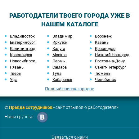
РАБОТОДАТЕЛИ ТВОЕГО ГОРОДА УЖЕ В
НАШЕМ КАТАЛОГЕ
Владивосток
Владимир
Воронеж
Екатеринбург
Иркутск
Казань
Калининград
Калуга
Краснодар
Красноярск
Москва
Нижний Новгород
Новосибирск
Пермь
Ростов-на-Дону
Рязань
Самара
Санкт-Петербург
Тверь
Тула
Тюмень
Уфа
Хабаровск
Челябинск
Полный список городов
©
Правда сотрудников
- сайт отзывов о работодателях.
Наши группы:
Связаться с нами