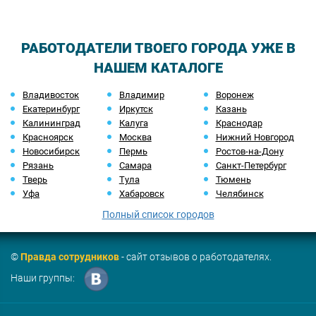
РАБОТОДАТЕЛИ ТВОЕГО ГОРОДА УЖЕ В
НАШЕМ КАТАЛОГЕ
Владивосток
Владимир
Воронеж
Екатеринбург
Иркутск
Казань
Калининград
Калуга
Краснодар
Красноярск
Москва
Нижний Новгород
Новосибирск
Пермь
Ростов-на-Дону
Рязань
Самара
Санкт-Петербург
Тверь
Тула
Тюмень
Уфа
Хабаровск
Челябинск
Полный список городов
©
Правда сотрудников
- сайт отзывов о работодателях.
Наши группы: